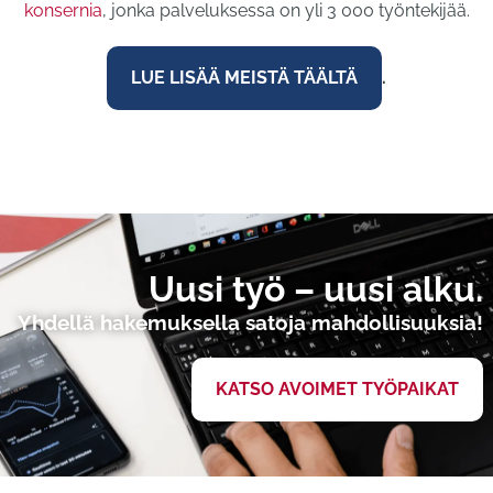
konsernia
, jonka palveluksessa on yli 3 000 työntekijää.
LUE LISÄÄ MEISTÄ TÄÄLTÄ
.
Uusi työ – uusi alku.
Yhdellä hakemuksella satoja mahdollisuuksia!
KATSO AVOIMET TYÖPAIKAT