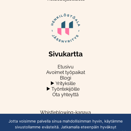
Sivukartta
Etusivu
Avoimet työpaikat
Blogi
Yrityksille
Työntekijöille
Ota yhteyttä
Whistleblowing-kanava
Jotta voisimme palvella sinua mahdollisimman hyvin, käytämme
sivustollamme evästeitä. Jatkamalla eteenpäin hyväksyt