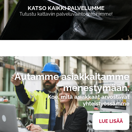
KATSO KAIKKI PALVELUMME
Tutustu kattaviin palveluvaihtoehtoihimme!
Autamme asiakkaitamme
menestymään.
Koe, mitä asiakkaat arvostavat
yhteistyössämme
LUE LISÄÄ