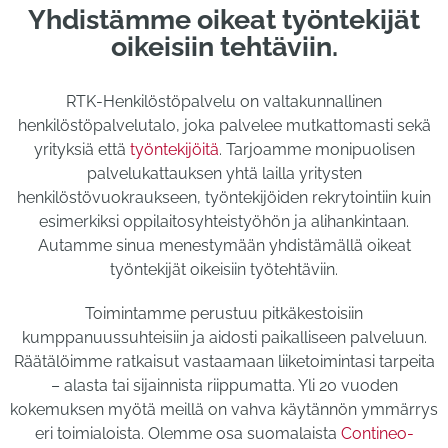
Yhdistämme oikeat työntekijät
oikeisiin tehtäviin.
RTK-Henkilöstöpalvelu on valtakunnallinen
henkilöstöpalvelutalo, joka palvelee mutkattomasti sekä
yrityksiä että
työntekijöitä
. Tarjoamme monipuolisen
palvelukattauksen yhtä lailla yritysten
henkilöstövuokraukseen, työntekijöiden rekrytointiin kuin
esimerkiksi oppilaitosyhteistyöhön ja alihankintaan.
Autamme sinua menestymään yhdistämällä oikeat
työntekijät oikeisiin työtehtäviin.
Toimintamme perustuu pitkäkestoisiin
kumppanuussuhteisiin ja aidosti paikalliseen palveluun.
Räätälöimme ratkaisut vastaamaan liiketoimintasi tarpeita
– alasta tai sijainnista riippumatta. Yli 20 vuoden
kokemuksen myötä meillä on vahva käytännön ymmärrys
eri toimialoista. Olemme osa suomalaista
Contineo-