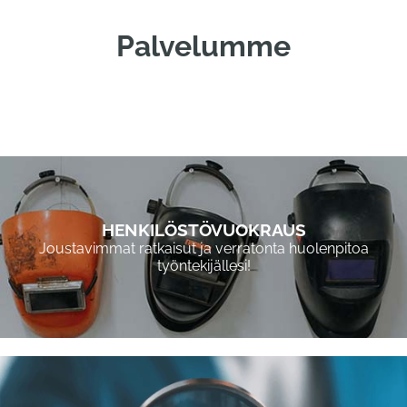
Palvelumme
HENKILÖSTÖVUOKRAUS
Joustavimmat ratkaisut ja verratonta huolenpitoa
työntekijällesi!