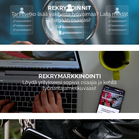
REKRYTOINNIT
Tarvitsetko lisää vakituista työvoimaa? Laita meidät
etsimään osaajasi!
REKRYMARKKINOINTI
Löydä yritykseesi sopivia osaajia ja kehitä
työnantajamielikuvaasi!