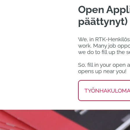
Open Appli
päättynyt)
We, in RTK-Henkilöstö
work. Many job oppor
we do to fill up the 
So, fill in your open
opens up near you!
TYÖNHAKULOMAK