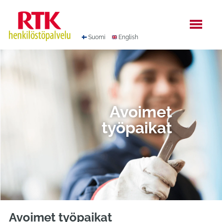
Hyppää
sisältöön
Suomi
English
Avoimet
työpaikat
Avoimet työpaikat