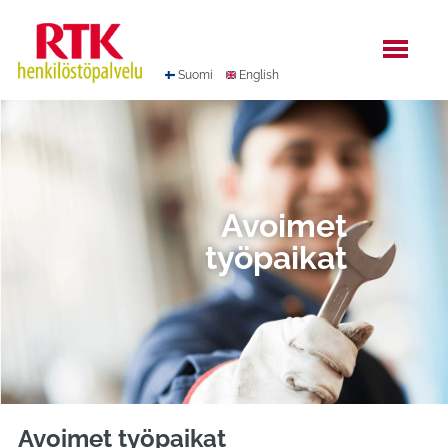
Hyppää
sisältöön
Suomi
English
Avoimet
työpaikat
Avoimet työpaikat