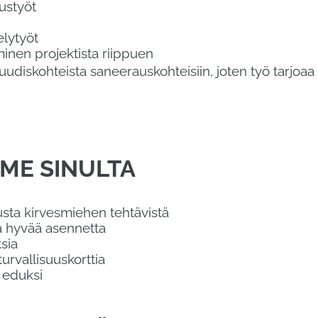
ustyöt
elytyöt
minen projektista riippuen
udiskohteista saneerauskohteisiin, joten työ tarjoaa
ME SINULTA
ta kirvesmiehen tehtävistä
ja hyvää asennetta
sia
urvallisuuskorttia
n eduksi