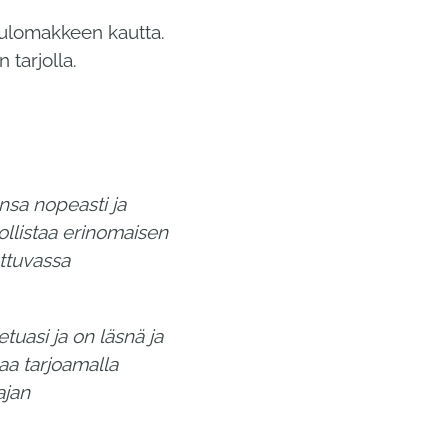
kulomakkeen kautta.
 tarjolla.
nsa nopeasti ja
llistaa erinomaisen
tuvassa
tuasi ja on läsnä ja
aa tarjoamalla
ajan