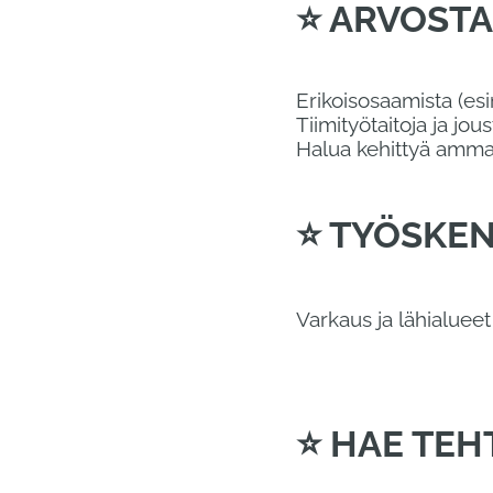
⭐ ARVOSTA
Erikoisosaamista (esim
Tiimityötaitoja ja jou
Halua kehittyä ammat
⭐ TYÖSKE
Varkaus ja lähialueet
⭐ HAE TEH