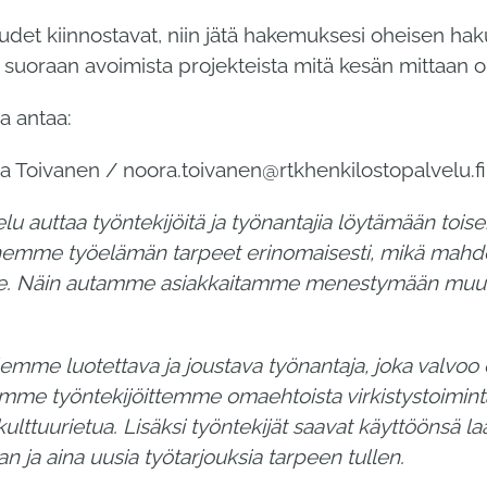
udet kiinnostavat, niin jätä hakemuksesi oheisen ha
oraan avoimista projekteista mitä kesän mittaan on
sa antaa:
a Toivanen / noora.toivanen@rtkhenkilostopalvelu.fi
u auttaa työntekijöitä ja työnantajia löytämään toise
nnemme työelämän tarpeet erinomaisesti, mikä mahdo
. Näin autamme asiakkaitamme menestymään muut
mme luotettava ja joustava työnantaja, joka valvoo e
emme työntekijöittemme omaehtoista virkistystoimint
kulttuurietua. Lisäksi työntekijät saavat käyttöönsä la
 ja aina uusia työtarjouksia tarpeen tullen.