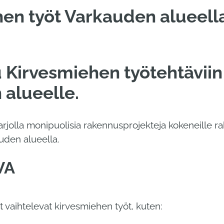
en työt Varkauden alueell
 Kirvesmiehen työtehtäviin
alueelle.
tarjolla monipuolisia rakennusprojekteja kokeneille 
auden alueella.
VA
t vaihtelevat kirvesmiehen työt, kuten: