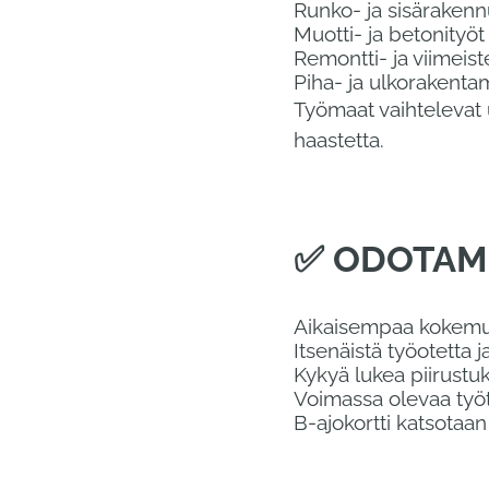
Runko- ja sisärakenn
Muotti- ja betonityöt
Remontti- ja viimeist
Piha- ja ulkorakenta
Työmaat vaihtelevat u
haastetta.
✅ ODOTAM
Aikaisempaa kokemus
Itsenäistä työotetta 
Kykyä lukea piirustuk
Voimassa olevaa työt
B-ajokortti katsotaa