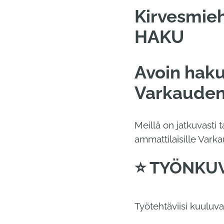
Kirvesmieh
HAKU
Avoin haku
Varkauden 
Meillä on jatkuvasti 
ammattilaisille Vark
⭐ TYÖNKU
Työtehtäviisi kuuluva