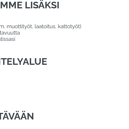
MME LISÄKSI
. muottityöt, laatoitus, kattotyöt)
stavuutta
issasi
NTELYALUE
TÄVÄÄN