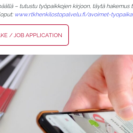
äällä – tutustu työpaikkojen kirjoon, täytä hakemus ta
loput:
www.rtkhenkilostopalvelu.fi/avoimet-tyopaika
E / JOB APPLICATION