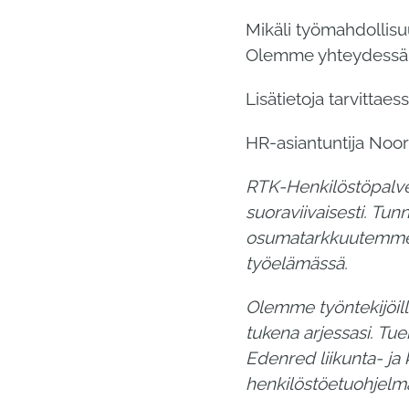
Mikäli työmahdollisu
Olemme yhteydessä su
Lisätietoja tarvittaes
HR-asiantuntija Noor
RTK-Henkilöstöpalvel
suoraviivaisesti. Tu
osumatarkkuutemme
työelämässä.
Olemme työntekijöille
tukena arjessasi. Tu
Edenred liikunta- ja 
henkilöstöetuohjelman