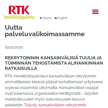
Hyppää
sisältöön
Suomi
English
Uutta
palveluvalikoimassamme
19.02.2020
REKRYTOINNIN KANSAINVÄLISIÄ TUULIA JA
TOIMINNAN TEHOSTAMISTA ALIHANKINNAN
RATKAISUILLA
RTK-Henkilöstöpalvelun kansainvälisen rekrytoinnin
ammattilaisten käsissä pääset kartoittamaan yritykseesi
sopivaa osaamista ulkomailta. Kansainväliset osaajat
ovat tukemassa organisaation kehittymistä – tarjoten
mahdollisuuden myös tulevaisuuden kasvun
askeleisiin.
Tutustu kansainvälisen rekrytoinnin