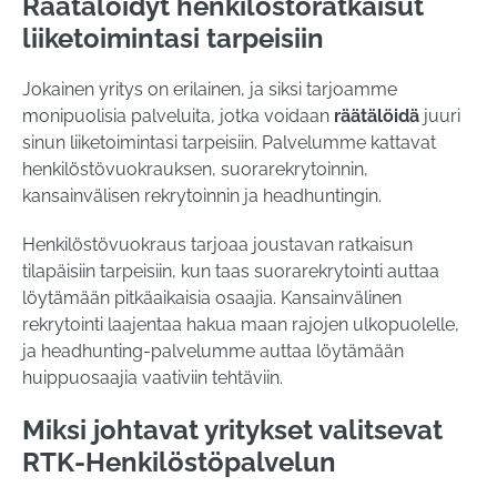
Räätälöidyt henkilöstöratkaisut
liiketoimintasi tarpeisiin
Jokainen yritys on erilainen, ja siksi tarjoamme
monipuolisia palveluita, jotka voidaan
räätälöidä
juuri
sinun liiketoimintasi tarpeisiin. Palvelumme kattavat
henkilöstövuokrauksen, suorarekrytoinnin,
kansainvälisen rekrytoinnin ja headhuntingin.
Henkilöstövuokraus tarjoaa joustavan ratkaisun
tilapäisiin tarpeisiin, kun taas suorarekrytointi auttaa
löytämään pitkäaikaisia osaajia. Kansainvälinen
rekrytointi laajentaa hakua maan rajojen ulkopuolelle,
ja headhunting-palvelumme auttaa löytämään
huippuosaajia vaativiin tehtäviin.
Miksi johtavat yritykset valitsevat
RTK-Henkilöstöpalvelun