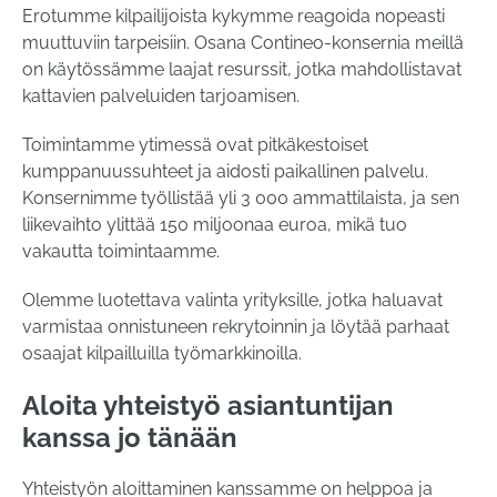
Erotumme kilpailijoista kykymme reagoida nopeasti
muuttuviin tarpeisiin. Osana Contineo-konsernia meillä
on käytössämme laajat resurssit, jotka mahdollistavat
kattavien palveluiden tarjoamisen.
Toimintamme ytimessä ovat pitkäkestoiset
kumppanuussuhteet ja aidosti paikallinen palvelu.
Konsernimme työllistää yli 3 000 ammattilaista, ja sen
liikevaihto ylittää 150 miljoonaa euroa, mikä tuo
vakautta toimintaamme.
Olemme luotettava valinta yrityksille, jotka haluavat
varmistaa onnistuneen rekrytoinnin ja löytää parhaat
osaajat kilpailluilla työmarkkinoilla.
Aloita yhteistyö asiantuntijan
kanssa jo tänään
Yhteistyön aloittaminen kanssamme on helppoa ja