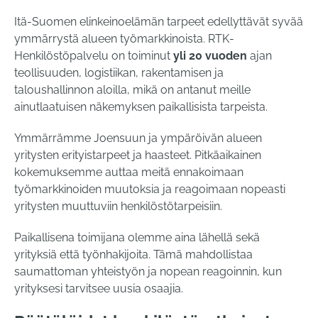
Itä-Suomen elinkeinoelämän tarpeet edellyttävät syvää
ymmärrystä alueen työmarkkinoista. RTK-
Henkilöstöpalvelu on toiminut
yli 20 vuoden
ajan
teollisuuden, logistiikan, rakentamisen ja
taloushallinnon aloilla, mikä on antanut meille
ainutlaatuisen näkemyksen paikallisista tarpeista.
Ymmärrämme Joensuun ja ympäröivän alueen
yritysten erityistarpeet ja haasteet. Pitkäaikainen
kokemuksemme auttaa meitä ennakoimaan
työmarkkinoiden muutoksia ja reagoimaan nopeasti
yritysten muuttuviin henkilöstötarpeisiin.
Paikallisena toimijana olemme aina lähellä sekä
yrityksiä että työnhakijoita. Tämä mahdollistaa
saumattoman yhteistyön ja nopean reagoinnin, kun
yrityksesi tarvitsee uusia osaajia.