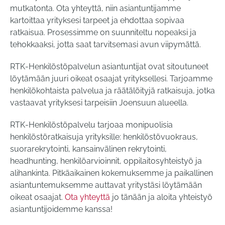
mutkatonta. Ota yhteyttä, niin asiantuntijamme
kartoittaa yrityksesi tarpeet ja ehdottaa sopivaa
ratkaisua. Prosessimme on suunniteltu nopeaksi ja
tehokkaaksi, jotta saat tarvitsemasi avun viipymättä.
RTK-Henkilöstöpalvelun asiantuntijat ovat sitoutuneet
löytämään juuri oikeat osaajat yrityksellesi. Tarjoamme
henkilökohtaista palvelua ja räätälöityjä ratkaisuja, jotka
vastaavat yrityksesi tarpeisiin Joensuun alueella.
RTK-Henkilöstöpalvelu tarjoaa monipuolisia
henkilöstöratkaisuja yrityksille: henkilöstövuokraus,
suorarekrytointi, kansainvälinen rekrytointi,
headhunting, henkilöarvioinnit, oppilaitosyhteistyö ja
alihankinta. Pitkäaikainen kokemuksemme ja paikallinen
asiantuntemuksemme auttavat yritystäsi löytämään
oikeat osaajat.
Ota yhteyttä
jo tänään ja aloita yhteistyö
asiantuntijoidemme kanssa!