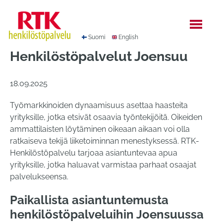
Hyppää
sisältöön
Suomi
English
Henkilöstöpalvelut Joensuu
18.09.2025
Työmarkkinoiden dynaamisuus asettaa haasteita
yrityksille, jotka etsivät osaavia työntekijöitä. Oikeiden
ammattilaisten löytäminen oikeaan aikaan voi olla
ratkaiseva tekijä liiketoiminnan menestyksessä. RTK-
Henkilöstöpalvelu tarjoaa asiantuntevaa apua
yrityksille, jotka haluavat varmistaa parhaat osaajat
palvelukseensa.
Paikallista asiantuntemusta
henkilöstöpalveluihin Joensuussa