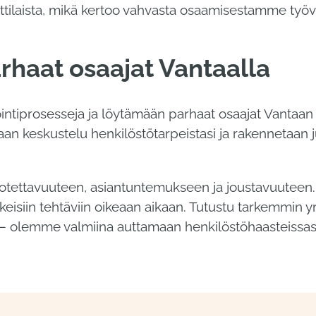
mattilaista, mikä kertoo vahvasta osaamisestamme ty
arhaat osaajat Vantaalla
ointiprosesseja ja löytämään parhaat osaajat Vantaan
an keskustelu henkilöstötarpeistasi ja rakennetaan j
uotettavuuteen, asiantuntemukseen ja joustavuuteen
ikeisiin tehtäviin oikeaan aikaan. Tutustu tarkemmin yr
– olemme valmiina auttamaan henkilöstöhaasteissas