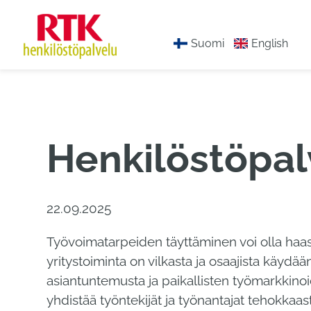
Hyppää
sisältöön
Suomi
English
Henkilöstöpal
22.09.2025
Työvoimatarpeiden täyttäminen voi olla haasta
yritystoiminta on vilkasta ja osaajista käydää
asiantuntemusta ja paikallisten työmarkkin
yhdistää työntekijät ja työnantajat tehokkaast