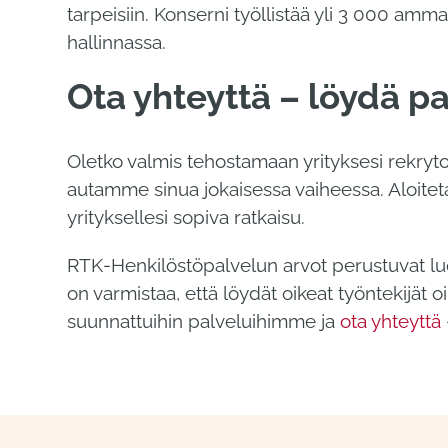
tarpeisiin. Konserni työllistää yli 3 000 am
hallinnassa.
Ota yhteyttä – löydä p
Oletko valmis tehostamaan yrityksesi rekryt
autamme sinua jokaisessa vaiheessa. Aloiteta
yrityksellesi sopiva ratkaisu.
RTK-Henkilöstöpalvelun arvot perustuvat l
on varmistaa, että löydät oikeat työntekijät o
suunnattuihin palveluihimme ja
ota yhteyttä