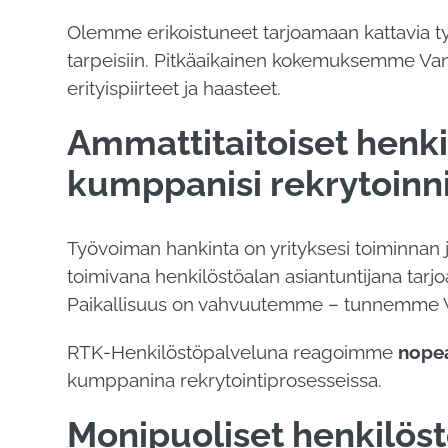
Olemme erikoistuneet tarjoamaan kattavia työv
tarpeisiin. Pitkäaikainen kokemuksemme Van
erityispiirteet ja haasteet.
Ammattitaitoiset henki
kumppanisi rekrytoinn
Työvoiman hankinta on yrityksesi toiminnan 
toimivana henkilöstöalan asiantuntijana tarj
Paikallisuus on vahvuutemme – tunnemme V
RTK-Henkilöstöpalveluna reagoimme
nopea
kumppanina rekrytointiprosesseissa.
Monipuoliset henkilöstö