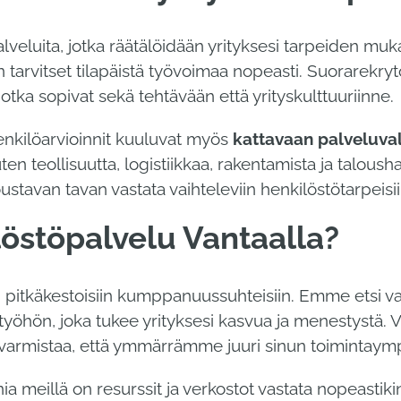
veluita, jotka räätälöidään yrityksesi tarpeiden muk
 tarvitset tilapäistä työvoimaa nopeasti. Suorarekryt
jotka sopivat sekä tehtävään että yrityskulttuuriinne.
henkilöarvioinnit kuuluvat myös
kattavaan palveluv
n teollisuutta, logistiikkaa, rakentamista ja talousha
tavan tavan vastata vaihteleviin henkilöstötarpeisii
löstöpalvelu Vantaalla?
en pitkäkestoisiin kumppanuussuhteisiin. Emme etsi vai
työhön, joka tukee yrityksesi kasvua ja menestystä. 
varmistaa, että ymmärrämme juuri sinun toimintaympä
 meillä on resurssit ja verkostot vastata nopeastiki