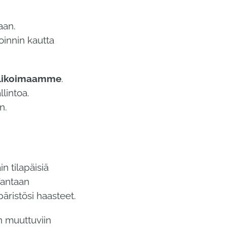
aan.
oinnin kautta
alikoimaamme
.
llintoa.
n.
n tilapäisiä
Vantaan
ristösi haasteet.
n muuttuviin