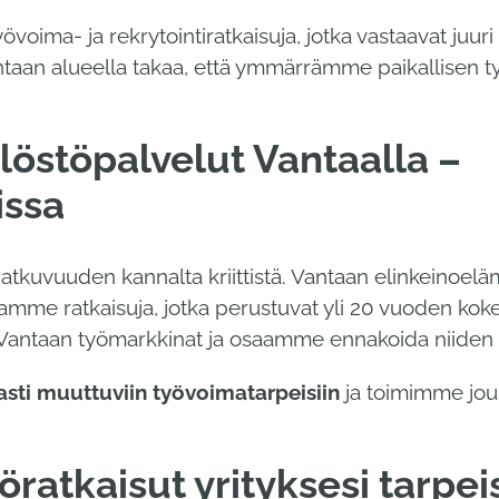
oima- ja rekrytointiratkaisuja, jotka vastaavat juuri 
taan alueella takaa, että ymmärrämme paikallisen 
löstöpalvelut Vantaalla –
issa
jatkuvuuden kannalta kriittistä. Vantaan elinkeinoe
oamme ratkaisuja, jotka perustuvat yli 20 vuoden ko
antaan työmarkkinat ja osaamme ennakoida niiden 
sti muuttuviin työvoimatarpeisiin
ja toimimme jou
ratkaisut yrityksesi tarpeis