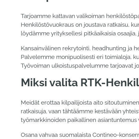
Tarjoamme kattavan valikoiman henkilöstöpal
Henkilöstövuokraus on joustava ratkaisu, kun
löydämme yrityksellesi pitkäaikaisia osaajia, 
Kansainvälinen rekrytointi, headhunting ja 
Palvelemme monipuolisesti eri toimialoja, kute
Työvoiman ulkoistuspalvelumme tarjoavat jous
Miksi valita RTK-Henki
Meidät erottaa kilpailijoista aito sitoutumin
ratkaisuja, vaan tähtäämme kestävään yhteis
työmarkkinoiden paikallinen asiantuntemus 
Osana vahvaa suomalaista Contineo-konsernia