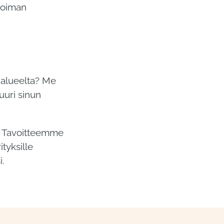
övoiman
 alueelta? Me
uuri sinun
. Tavoitteemme
ityksille
i.