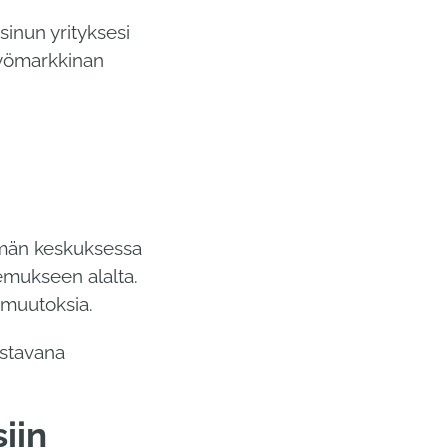
sinun yrityksesi
työmarkkinan
lämän keskuksessa
kemukseen alalta.
muutoksia.
stavana
iin