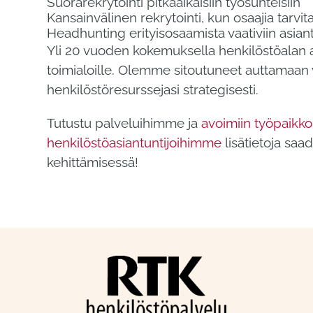
Suorarekrytointi pitkäaikaisiin työsuhteisiin
Kansainvälinen rekrytointi, kun osaajia tarv
Headhunting erityisosaamista vaativiin asiantu
Yli 20 vuoden kokemuksella henkilöstöalan a
toimialoille. Olemme sitoutuneet auttamaan y
henkilöstöresurssejasi strategisesti.
Tutustu palveluihimme ja
avoimiin työpaikk
henkilöstöasiantuntijoihimme
lisätietoja sa
kehittämisessä!