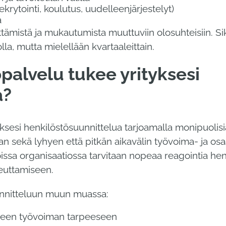
krytointi, koulutus, uudelleenjärjestelyt)
a
ttämistä ja mukautumista muuttuviin olosuhteisiin. Siksi
lla, mutta mielellään kvartaaleittain.
alvelu tukee yrityksesi
a?
si henkilöstösuunnittelua tarjoamalla monipuolisia
aan sekä lyhyen että pitkän aikavälin työvoima- ja osa
joissa organisaatiossa tarvitaan nopeaa reagointia hen
teuttamiseen.
unnitteluun muun muassa:
iseen työvoiman tarpeeseen