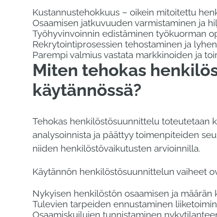
Kustannustehokkuus – oikein mitoitettu henkil
Osaamisen jatkuvuuden varmistaminen ja hilj
Työhyvinvoinnin edistäminen työkuorman op
Rekrytointiprosessien tehostaminen ja lyhe
Parempi valmius vastata markkinoiden ja to
Miten tehokas henkilö
käytännössä?
Tehokas henkilöstösuunnittelu toteutetaan k
analysoinnista ja päättyy toimenpiteiden seur
niiden henkilöstövaikutusten arvioinnilla.
Käytännön henkilöstösuunnittelun vaiheet ov
Nykyisen henkilöstön osaamisen ja määrän k
Tulevien tarpeiden ennustaminen liiketoimin
Osaamiskuilujen tunnistaminen nykytilanteen j