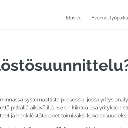
Etusivu
Avoimet työpaika
löstösuunnittelu
iminnassa systemaattista prosessia, jossa yritys analy
ttä pitkällä aikavälillä. Se on kiinteä osa yrityksen st
itteet ja henkilöstötarpeet toimivaksi kokonaisuudeksi