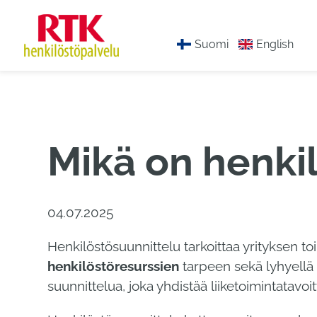
Hyppää
sisältöön
Suomi
English
Mikä on henki
04.07.2025
Henkilöstösuunnittelu tarkoittaa yrityksen to
henkilöstöresurssien
tarpeen sekä lyhyellä e
suunnittelua, joka yhdistää liiketoimintatavo