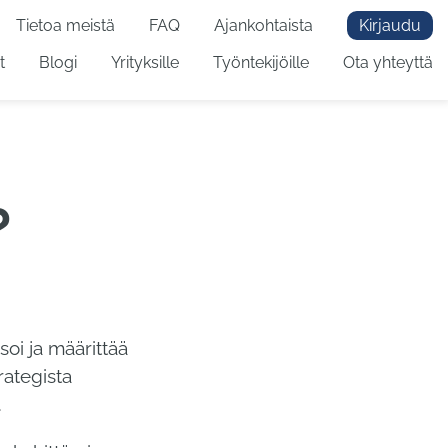
Tietoa meistä
FAQ
Ajankohtaista
Kirjaudu
t
Blogi
Yrityksille
Työntekijöille
Ota yhteyttä
?
soi ja määrittää
rategista
.