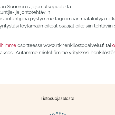
itaan Suomen rajojen ulkopuolelta
ntija- ja johtotehtäviin
siantuntijana pystymme tarjoamaan räätälöityjä ratka
ritystäsi löytämään oikeat osaajat oikeisiin tehtävii
oihimme
osoitteessa www.rtkhenkilostopalvelu.fi tai
o
adaksesi. Autamme mielellämme yrityksesi henkilöstö
Tietosuojaseloste