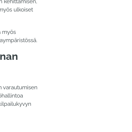
n kehittämisen,
myös ulkoiset
sä myös
taympäristössä.
nnan
en varautumisen
öhallintoa
kilpailukyvyn