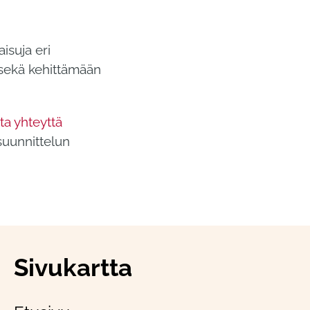
isuja eri
n sekä kehittämään
ta yhteyttä
suunnittelun
Sivukartta