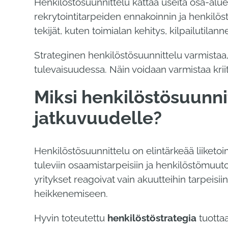
Henkilöstösuunnittelu kattaa useita osa-alu
rekrytointitarpeiden ennakoinnin ja henkilö
tekijät, kuten toimialan kehitys, kilpailutil
Strateginen henkilöstösuunnittelu varmistaa, 
tulevaisuudessa. Näin voidaan varmistaa kri
Miksi henkilöstösuunni
jatkuvuudelle?
Henkilöstösuunnittelu on elintärkeää liiketo
tuleviin osaamistarpeisiin ja henkilöstömuuto
yritykset reagoivat vain akuutteihin tarpeisi
heikkenemiseen.
Hyvin toteutettu
henkilöstöstrategia
tuottaa