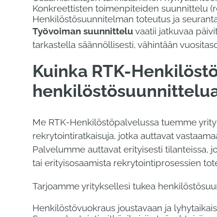
Konkreettisten toimenpiteiden suunnittelu (re
Henkilöstösuunnitelman toteutus ja seurant
Työvoiman suunnittelu
vaatii jatkuvaa päivi
tarkastella säännöllisesti, vähintään vuositaso
Kuinka RTK-Henkilöstöp
henkilöstösuunnittelu
Me RTK-Henkilöstöpalvelussa tuemme yritykse
rekrytointiratkaisuja, jotka auttavat vastaam
Palvelumme auttavat erityisesti tilanteissa, 
tai erityisosaamista rekrytointiprosessien to
Tarjoamme yrityksellesi tukea henkilöstösu
Henkilöstövuokraus joustavaan ja lyhytaika