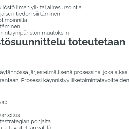
östö ilman yli- tai aliresursointia
aisen tiedon siirtäminen
timoinnilla
ntäminen
imintaympäristön muutoksiin
stösuunnittelu toteutetaan
äytännössä järjestelmällisenä prosessina, joka alkaa
antaan. Prosessi käynnistyy liiketoimintatavoitteiden 
at:
artoitus
tastrategian pohjalta
a tavoitetilan välillä