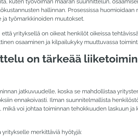
eita, kuten työvoiman määrän suunnittelun, osaamise
stökustannusten hallinnan. Prosessissa huomioidaan 
anne ja työmarkkinoiden muutokset.
että yrityksellä on oikeat henkilöt oikeissa tehtävis
ittinen osaaminen ja kilpailukyky muuttuvassa toimin
ttelu on tärkeää liiketoimi
iminnan jatkuvuudelle, koska se mahdollistaa yrityst
ksiin ennakoivasti. Ilman suunnitelmallista henkilöst
in, mikä voi johtaa toiminnan tehokkuuden laskuun ja 
 yritykselle merkittäviä hyötyjä: