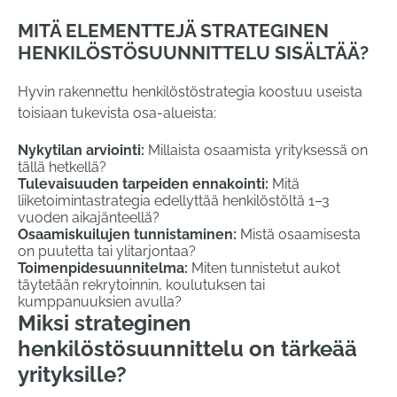
MITÄ ELEMENTTEJÄ STRATEGINEN
HENKILÖSTÖSUUNNITTELU SISÄLTÄÄ?
Hyvin rakennettu henkilöstöstrategia koostuu useista
toisiaan tukevista osa-alueista:
Nykytilan arviointi:
Millaista osaamista yrityksessä on
tällä hetkellä?
Tulevaisuuden tarpeiden ennakointi:
Mitä
liiketoimintastrategia edellyttää henkilöstöltä 1–3
vuoden aikajänteellä?
Osaamiskuilujen tunnistaminen:
Mistä osaamisesta
on puutetta tai ylitarjontaa?
Toimenpidesuunnitelma:
Miten tunnistetut aukot
täytetään rekrytoinnin, koulutuksen tai
kumppanuuksien avulla?
Miksi strateginen
henkilöstösuunnittelu on tärkeää
yrityksille?