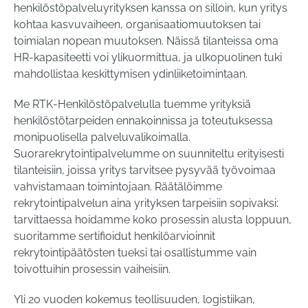
henkilöstöpalveluyrityksen kanssa on silloin, kun yritys
kohtaa kasvuvaiheen, organisaatiomuutoksen tai
toimialan nopean muutoksen. Näissä tilanteissa oma
HR-kapasiteetti voi ylikuormittua, ja ulkopuolinen tuki
mahdollistaa keskittymisen ydinliiketoimintaan.
Me RTK-Henkilöstöpalvelulla tuemme yrityksiä
henkilöstötarpeiden ennakoinnissa ja toteutuksessa
monipuolisella palveluvalikoimalla.
Suorarekrytointipalvelumme on suunniteltu erityisesti
tilanteisiin, joissa yritys tarvitsee pysyvää työvoimaa
vahvistamaan toimintojaan. Räätälöimme
rekrytointipalvelun aina yrityksen tarpeisiin sopivaksi:
tarvittaessa hoidamme koko prosessin alusta loppuun,
suoritamme sertifioidut henkilöarvioinnit
rekrytointipäätösten tueksi tai osallistumme vain
toivottuihin prosessin vaiheisiin.
Yli 20 vuoden kokemus teollisuuden, logistiikan,