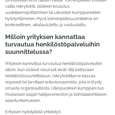
tunnistetaan erot näiden välillä. Toimenpiteiksi voidaan
valita rekrytointi, sisäinen koulutus,
uudelleensijoittaminen tai ulkoisten kumppaneiden
hyödyntäminen. Hyvä toimenpidesuunnitelma on
konkreettinen, aikataulutettu ja vastuutettu.
Milloin yrityksen kannattaa
turvautua henkilöstöpalveluihin
suunnittelussa?
Yrityksen kannattaa turvautua henkilöstöpalveluihin
silloin, kun sisäiset resurssit eivät riitä kattavaan
henkilöstösuunnitteluun, rekrytointitarve kasvaa
nopeasti tai tarvitaan erikoisosaamista, jota ei löydy
omasta organisaatiosta. Ulkopuolinen kumppani tuo
mukanaan laajan hakijaverkoston ja toimialakohtaisen
asiantuntemuksen.
Erityisen hyödyllistä yhteistyö