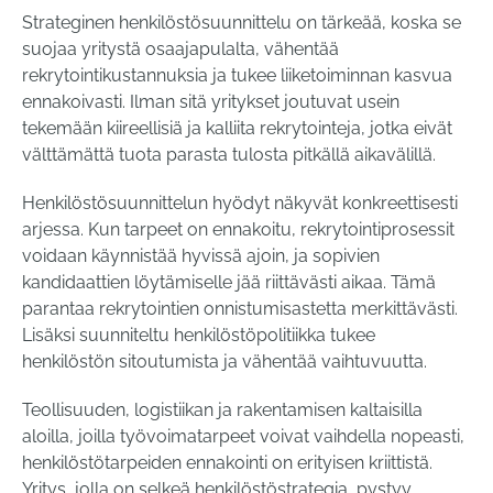
Strateginen henkilöstösuunnittelu on tärkeää, koska se
suojaa yritystä osaajapulalta, vähentää
rekrytointikustannuksia ja tukee liiketoiminnan kasvua
ennakoivasti. Ilman sitä yritykset joutuvat usein
tekemään kiireellisiä ja kalliita rekrytointeja, jotka eivät
välttämättä tuota parasta tulosta pitkällä aikavälillä.
Henkilöstösuunnittelun hyödyt näkyvät konkreettisesti
arjessa. Kun tarpeet on ennakoitu, rekrytointiprosessit
voidaan käynnistää hyvissä ajoin, ja sopivien
kandidaattien löytämiselle jää riittävästi aikaa. Tämä
parantaa rekrytointien onnistumisastetta merkittävästi.
Lisäksi suunniteltu henkilöstöpolitiikka tukee
henkilöstön sitoutumista ja vähentää vaihtuvuutta.
Teollisuuden, logistiikan ja rakentamisen kaltaisilla
aloilla, joilla työvoimatarpeet voivat vaihdella nopeasti,
henkilöstötarpeiden ennakointi on erityisen kriittistä.
Yritys, jolla on selkeä henkilöstöstrategia, pystyy