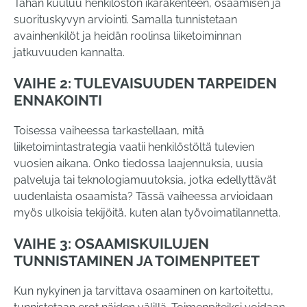
Tähän kuuluu henkilöstön ikärakenteen, osaamisen ja
suorituskyvyn arviointi. Samalla tunnistetaan
avainhenkilöt ja heidän roolinsa liiketoiminnan
jatkuvuuden kannalta.
VAIHE 2: TULEVAISUUDEN TARPEIDEN
ENNAKOINTI
Toisessa vaiheessa tarkastellaan, mitä
liiketoimintastrategia vaatii henkilöstöltä tulevien
vuosien aikana. Onko tiedossa laajennuksia, uusia
palveluja tai teknologiamuutoksia, jotka edellyttävät
uudenlaista osaamista? Tässä vaiheessa arvioidaan
myös ulkoisia tekijöitä, kuten alan työvoimatilannetta.
VAIHE 3: OSAAMISKUILUJEN
TUNNISTAMINEN JA TOIMENPITEET
Kun nykyinen ja tarvittava osaaminen on kartoitettu,