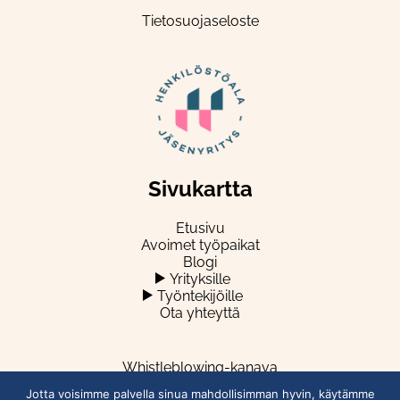
Tietosuojaseloste
Sivukartta
Etusivu
Avoimet työpaikat
Blogi
Yrityksille
Työntekijöille
Ota yhteyttä
Whistleblowing-kanava
Jotta voisimme palvella sinua mahdollisimman hyvin, käytämme