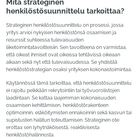
Mitä strateginen
henkilöstösuunnittelu tarkoittaa?
Strateginen henkilöstösuunnittelu on prosessi, jossa
yritys arvioi nykyisen henkilöstönsä osaamisen ja
resurssit suhteessa tulevaisuuden
liiketoimintatavoitteisiin. Sen tavoitteena on varmistaa,
että oikeat ihmiset ovat oikeissa tehtävissä oikeaan
aikaan sekä nyt että tulevaisuudessa. Se yhdistää
henkilöstöstrategian osaksi yrityksen kokonaistoimintaa.
Käytännössä tämä tarkoittaa, että henkilöstösuunnittelu
ei rajoitu pelkkään rekrytointiin tai työvuorolistojen
laadintaan. Se kattaa laajemman kokonaisuuden:
osaamisen kehittämisen, henkilöstörakenteen
optimoinnin, eläköitymisten ennakoinnin sekä kasvun tai
supistusten hallitun toteuttamisen. Strateginen ote
erottaa sen lyhytnäköisestä, reaktiivisesta
henkilöstöhallinnosta.