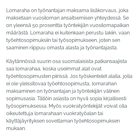
Lomaraha on työnantajan maksama lisäkorvaus, joka
maksetaan vuosiloman ansaitsemisen yhteydessä. Se
on yleensä 50 prosenttia työntekijän vuosilomapalkan
määrästä. Lomaraha ei kuitenkaan perustu lakiin, vaan
työehtosopimuksiin tai työsopimukseen, joten sen
saaminen riippuu omasta alasta ja työnantajasta.
Käytännössä suurin osa suomalaisista palkansaajista
saa lomarahaa, koska useimmat alat ovat
työehtosopimusten piirissä. Jos työskentelet alalla, jolla
ei ole yleissitovaa työehtosopimusta, lomarahan
maksaminen on työnantajan ja työntekijän välinen
sopimusasia. Tällöin asiasta on hyvä sopia kirjallisesti
työsopimuksessa. Myös vuokratyöntekijät voivat olla
oikeutettuja lomarahaan vuokratyöalan tai
käyttäjäyrityksen soveltaman työehtosopimuksen
mukaan.