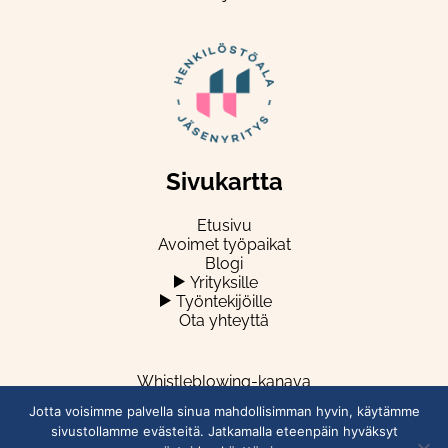
Sivukartta
Etusivu
Avoimet työpaikat
Blogi
Yrityksille
Työntekijöille
Ota yhteyttä
Whistleblowing-kanava
Jotta voisimme palvella sinua mahdollisimman hyvin, käytämme
sivustollamme evästeitä. Jatkamalla eteenpäin hyväksyt