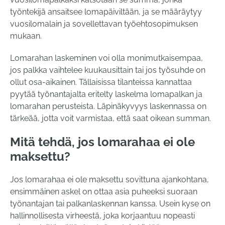
työntekijä ansaitsee lomapäiviltään, ja se määräytyy
vuosilomalain ja sovellettavan työehtosopimuksen
mukaan.
Lomarahan laskeminen voi olla monimutkaisempaa,
jos palkka vaihtelee kuukausittain tai jos työsuhde on
ollut osa-aikainen. Tällaisissa tilanteissa kannattaa
pyytää työnantajalta eritelty laskelma lomapalkan ja
lomarahan perusteista. Läpinäkyvyys laskennassa on
tärkeää, jotta voit varmistaa, että saat oikean summan.
Mitä tehdä, jos lomarahaa ei ole
maksettu?
Jos lomarahaa ei ole maksettu sovittuna ajankohtana,
ensimmäinen askel on ottaa asia puheeksi suoraan
työnantajan tai palkanlaskennan kanssa. Usein kyse on
hallinnollisesta virheestä, joka korjaantuu nopeasti