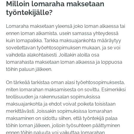
Milloin lomaraha maksetaan
työntekijälle?
Lomaraha maksetaan yleensä joko loman alkaessa tai
ennen loman alkamista, usein samassa yhteydessä
kuin lomapalkka. Tarkka maksuajankohta määräytyy
sovellettavan työehtosopimuksen mukaan, ja se voi
vaihdella alakohtaisesti. Joillakin aloilla osa
lomarahasta maksetaan loman alkaessa ja loppuosa
töihin paluun jälkeen.
On tärkeää tarkistaa oman alasi työehtosopimuksesta,
miten lomarahan maksamisesta on sovittu. Esimerkiksi
teollisuuden ja rakennusalan sopimuksissa
maksuajankohta ja ehdot voivat poiketa toisistaan
merkittävästi. Joissakin sopimuksissa lomarahan
maksaminen on sidottu siihen, että työntekijä palaa
töihin loman jälkeen, jolloin työsuhteen päättyminen
ennen töihin paluuta voi vaikuttaa lomarahan