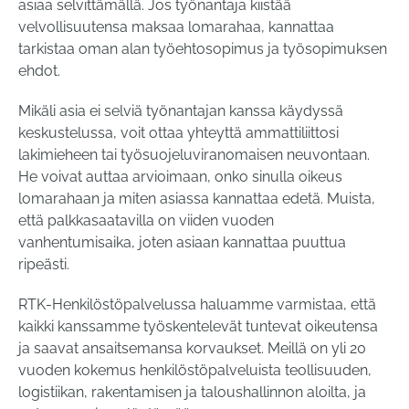
asiaa selvittämällä. Jos työnantaja kiistää
velvollisuutensa maksaa lomarahaa, kannattaa
tarkistaa oman alan työehtosopimus ja työsopimuksen
ehdot.
Mikäli asia ei selviä työnantajan kanssa käydyssä
keskustelussa, voit ottaa yhteyttä ammattiliittosi
lakimieheen tai työsuojeluviranomaisen neuvontaan.
He voivat auttaa arvioimaan, onko sinulla oikeus
lomarahaan ja miten asiassa kannattaa edetä. Muista,
että palkkasaatavilla on viiden vuoden
vanhentumisaika, joten asiaan kannattaa puuttua
ripeästi.
RTK-Henkilöstöpalvelussa haluamme varmistaa, että
kaikki kanssamme työskentelevät tuntevat oikeutensa
ja saavat ansaitsemansa korvaukset. Meillä on yli 20
vuoden kokemus henkilöstöpalveluista teollisuuden,
logistiikan, rakentamisen ja taloushallinnon aloilta, ja