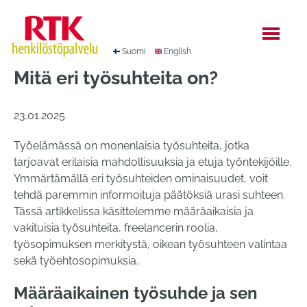
Hyppää
sisältöön
Suomi
English
Mitä eri työsuhteita on?
23.01.2025
Työelämässä on monenlaisia työsuhteita, jotka
tarjoavat erilaisia mahdollisuuksia ja etuja työntekijöille.
Ymmärtämällä eri työsuhteiden ominaisuudet, voit
tehdä paremmin informoituja päätöksiä urasi suhteen.
Tässä artikkelissa käsittelemme määräaikaisia ja
vakituisia työsuhteita, freelancerin roolia,
työsopimuksen merkitystä, oikean työsuhteen valintaa
sekä työehtosopimuksia.
Määräaikainen työsuhde ja sen