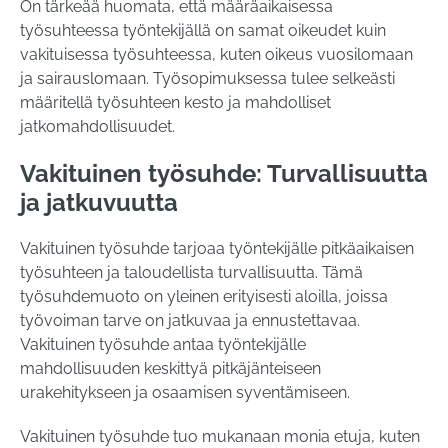
On tärkeää huomata, että määräaikaisessa
työsuhteessa työntekijällä on samat oikeudet kuin
vakituisessa työsuhteessa, kuten oikeus vuosilomaan
ja sairauslomaan. Työsopimuksessa tulee selkeästi
määritellä työsuhteen kesto ja mahdolliset
jatkomahdollisuudet.
Vakituinen työsuhde: Turvallisuutta
ja jatkuvuutta
Vakituinen työsuhde tarjoaa työntekijälle pitkäaikaisen
työsuhteen ja taloudellista turvallisuutta. Tämä
työsuhdemuoto on yleinen erityisesti aloilla, joissa
työvoiman tarve on jatkuvaa ja ennustettavaa.
Vakituinen työsuhde antaa työntekijälle
mahdollisuuden keskittyä pitkäjänteiseen
urakehitykseen ja osaamisen syventämiseen.
Vakituinen työsuhde tuo mukanaan monia etuja, kuten