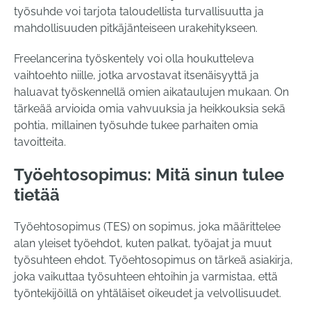
työsuhde voi tarjota taloudellista turvallisuutta ja
mahdollisuuden pitkäjänteiseen urakehitykseen.
Freelancerina työskentely voi olla houkutteleva
vaihtoehto niille, jotka arvostavat itsenäisyyttä ja
haluavat työskennellä omien aikataulujen mukaan. On
tärkeää arvioida omia vahvuuksia ja heikkouksia sekä
pohtia, millainen työsuhde tukee parhaiten omia
tavoitteita.
Työehtosopimus: Mitä sinun tulee
tietää
Työehtosopimus (TES) on sopimus, joka määrittelee
alan yleiset työehdot, kuten palkat, työajat ja muut
työsuhteen ehdot. Työehtosopimus on tärkeä asiakirja,
joka vaikuttaa työsuhteen ehtoihin ja varmistaa, että
työntekijöillä on yhtäläiset oikeudet ja velvollisuudet.