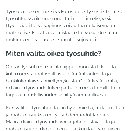
Työsopimuksen merkitys korostuu erityisesti silloin, kun
työsuhteessa ilmenee ongelmia tai erimielisyyksiä.
Hyvin laadittu työsopimus voi auttaa ratkaisemaan
mahdolliset kiistat ja varmistaa, että työsuhde sujuu
molempien osapuolten kannalta sujuvasti.
Miten valita oikea työsuhde?
Oikean työsuhteen valinta riippuu monista tekijöistä,
kuten omista uratavoitteista, elämäntilanteesta ja
henkilökohtaisista mieltymyksistä. On tärkeää pohtia,
millainen työsuhde tukee parhaiten omia tavoitteita ja
tarjoaa mahdollisuuden kehittyä ammatillisesti.
Kun valitset työsuhdetta, on hyvä miettiä, millaisia etuja
ja mahdollisuuksia eri työsuhdemuodot tarjoavat.
Määräaikainen työsuhde voi tarjota joustavuutta ja
mahdollisuuden kokeilla eri aloja, kun taas vakituinen