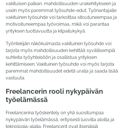
vakituisen palkan, mahdollisuuden urakehitykseen ja
usein myös paremmat työsuhde-edut. Työnantajalle
vakituinen työsuhde voi tarkoittaa sitoutuneempaa ja
motivoituneempaa työvoimaa, mikä voi parantaa
yrityksen tuottavuutta ja kilpailukykyä.
Työntekijän näkökulmasta vakituinen työsuhde voi
tarjota myös mahdollisuuden kehittää syvällisempiä
suhteita työyhteisöön ja osallistua yrityksen
kehittämiseen. Vakituinen työsuhde voi myös tarjota
paremmat mahdollisuudet edetä uralla ja saada lisää
vastuuta.
Freelancerin rooli nykypäivän
työelämässä
Freelancerina työskentely on yhä suositumpaa
nykypäivän työelämässä, erityisesti luovilla aloilla ja
teknologia-alalla. Freelancerit ovat itsenäisiä