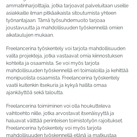
ammatinharjoittajia, jotka tarjoavat palveluitaan useille
asiakkaille ilman pitkäaikaista sitoutumista yhteen
työnantajaan. Tämä työsuhdemuoto tarjoaa
joustavuutta ja mahdollisuuden työskennellä omien
aikataulujen mukaan.
Freelancerina työskentely voi tarjota mahdollisuuden
valita projekteja, jotka vastaavat omia kiinnostuksen
kohteita ja osaamista. Se voi myös tarjota
mahdollisuuden työskennellä eri toimialoilla ja kehittää
monipuolista osaamista. Freelancerina työskentely
vaatii kuitenkin itsekuria ja kykyä hallita omaa
ajankäyttöä sekä taloutta.
Freelancerina toimiminen voi olla houkutteleva
vaihtoehto niille, jotka arvostavat itsenäisyyttä ja
haluavat välttää perinteisen toimistotyön rajoitukset.
Freelancerina työskentely voi myös tarjota
mahdollisuuden työskennellä etänä ja matkustaa