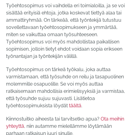
Työehtosopimus voi vaihdella eri toimialoilla, ja se voi
sisältää erityisiä ehtoja, jotka koskevat tiettyä alaa tai
ammattiryhmää. On tärkeää, että työntekijä tutustuu
sovellettavaan työehtosopimukseen ja ymmärtää,
miten se vaikuttaa omaan työsuhteeseen.
Työehtosopimus voi myös mahdollistaa paikallisen
sopimisen, jolloin tietyt ehdot voidaan sopia erikseen
työnantajan ja työntekijän välillä.
Työehtosopimus on tärkeä työkalu, joka auttaa
varmistamaan, että työsuhde on reilu ja tasapuolinen
molemmille osapuolille. Se voi myös auttaa
ratkaisemaan mahdollisia erimielisyyksiä ja varmistaa,
että työsuhde sujuu sujuvasti. Lisätietoa
työehtosopimuksista löydät
täältä
.
Kiinnostuitko aiheesta tai tarvitsetko apua?
Ota meihin
yhteyttä
, niin autamme mielellämme löytämään
parhaan ratkaisun juuri sinulle.