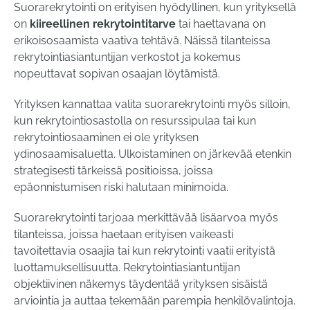
Suorarekrytointi on erityisen hyödyllinen, kun yrityksellä
on
kiireellinen rekrytointitarve
tai haettavana on
erikoisosaamista vaativa tehtävä. Näissä tilanteissa
rekrytointiasiantuntijan verkostot ja kokemus
nopeuttavat sopivan osaajan löytämistä.
Yrityksen kannattaa valita suorarekrytointi myös silloin,
kun rekrytointiosastolla on resurssipulaa tai kun
rekrytointiosaaminen ei ole yrityksen
ydinosaamisaluetta. Ulkoistaminen on järkevää etenkin
strategisesti tärkeissä positioissa, joissa
epäonnistumisen riski halutaan minimoida.
Suorarekrytointi tarjoaa merkittävää lisäarvoa myös
tilanteissa, joissa haetaan erityisen vaikeasti
tavoitettavia osaajia tai kun rekrytointi vaatii erityistä
luottamuksellisuutta. Rekrytointiasiantuntijan
objektiivinen näkemys täydentää yrityksen sisäistä
arviointia ja auttaa tekemään parempia henkilövalintoja.