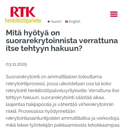
Hyppää
sisältöön
Suomi
English
Mitä hyötyä on
suorarekrytoinnista verrattuna
itse tehtyyn hakuun?
03.11.2025
Suorarekrytointi on ammattilaisen toteuttama
rekrytointiprosessi, jossa ulkoistetaan osa tai koko
rekrytointi henkilöstöpalveluyritykselle. Verrattuna itse
tehtyyn hakuun, suorarekrytointi säästää aikaa,
laajentaa hakijapoolia ja vähentää virherekrytoinnin
riskiä. Prosessissa hyödynnetään
rekrytointiasiantuntijoiden ammattitaitoa ja verkostoja,
mikä tekee työntekijän palkkaamisesta tehokkaampaa