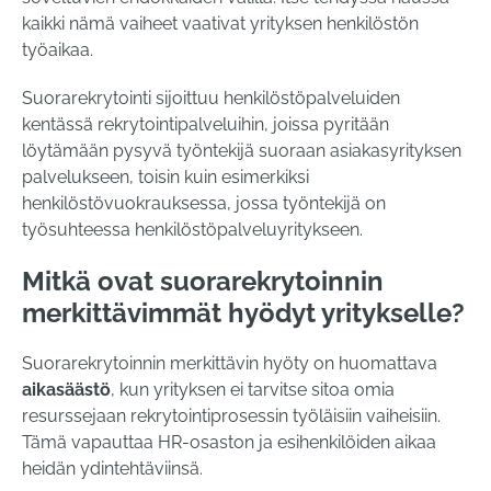
kaikki nämä vaiheet vaativat yrityksen henkilöstön
työaikaa.
Suorarekrytointi sijoittuu henkilöstöpalveluiden
kentässä rekrytointipalveluihin, joissa pyritään
löytämään pysyvä työntekijä suoraan asiakasyrityksen
palvelukseen, toisin kuin esimerkiksi
henkilöstövuokrauksessa, jossa työntekijä on
työsuhteessa henkilöstöpalveluyritykseen.
Mitkä ovat suorarekrytoinnin
merkittävimmät hyödyt yritykselle?
Suorarekrytoinnin merkittävin hyöty on huomattava
aikasäästö
, kun yrityksen ei tarvitse sitoa omia
resurssejaan rekrytointiprosessin työläisiin vaiheisiin.
Tämä vapauttaa HR-osaston ja esihenkilöiden aikaa
heidän ydintehtäviinsä.