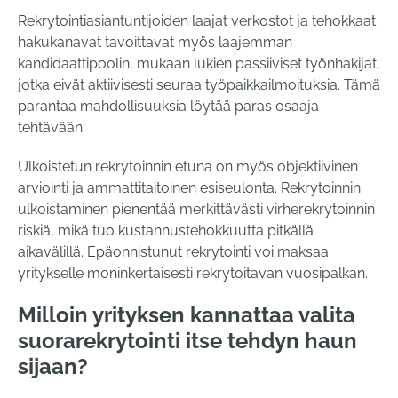
Rekrytointiasiantuntijoiden laajat verkostot ja tehokkaat
hakukanavat tavoittavat myös laajemman
kandidaattipoolin, mukaan lukien passiiviset työnhakijat,
jotka eivät aktiivisesti seuraa työpaikkailmoituksia. Tämä
parantaa mahdollisuuksia löytää paras osaaja
tehtävään.
Ulkoistetun rekrytoinnin etuna on myös objektiivinen
arviointi ja ammattitaitoinen esiseulonta. Rekrytoinnin
ulkoistaminen pienentää merkittävästi virherekrytoinnin
riskiä, mikä tuo kustannustehokkuutta pitkällä
aikavälillä. Epäonnistunut rekrytointi voi maksaa
yritykselle moninkertaisesti rekrytoitavan vuosipalkan.
Milloin yrityksen kannattaa valita
suorarekrytointi itse tehdyn haun
sijaan?