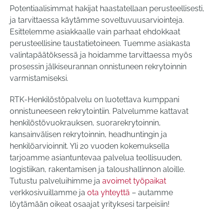
Potentiaalisimmat hakijat haastatellaan perusteellisesti,
ja tarvittaessa käytämme soveltuvuusarviointeja.
Esittelemme asiakkaalle vain parhaat ehdokkaat
perusteellisine taustatietoineen. Tuemme asiakasta
valintapäätöksessä ja hoidamme tarvittaessa myös
prosessin jälkiseurannan onnistuneen rekrytoinnin
varmistamiseksi.
RTK-Henkilöstöpalvelu on luotettava kumppani
onnistuneeseen rekrytointiin. Palvelumme kattavat
henkilöstövuokrauksen, suorarekrytoinnin,
kansainvälisen rekrytoinnin, headhuntingin ja
henkilöarvioinnit. Yli 20 vuoden kokemuksella
tarjoamme asiantuntevaa palvelua teollisuuden,
logistiikan, rakentamisen ja taloushallinnon aloille.
Tutustu palveluihimme ja
avoimet työpaikat
verkkosivuillamme ja
ota yhteyttä
– autamme
löytämään oikeat osaajat yrityksesi tarpeisiin!