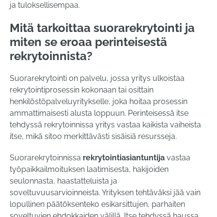
ja tuloksellisempaa.
Mitä tarkoittaa suorarekrytointi ja
miten se eroaa perinteisestä
rekrytoinnista?
Suorarekrytointi on palvelu, jossa yritys ulkoistaa
rekrytointiprosessin kokonaan tai osittain
henkilöstöpalveluyritykselle, joka hoitaa prosessin
ammattimaisesti alusta loppuun. Perinteisessä itse
tehdyssä rekrytoinnissa yritys vastaa kaikista vaiheista
itse, mikä sitoo merkittävästi sisäisiä resursseja.
Suorarekrytoinnissa
rekrytointiasiantuntija
vastaa
työpaikkailmoituksen laatimisesta, hakijoiden
seulonnasta, haastatteluista ja
soveltuvuusarvioinneista. Yrityksen tehtäväksi jää vain
lopullinen päätöksenteko esikarsittujen, parhaiten
soveltuvien ehdokkaiden välillä. Itse tehdyssä haussa