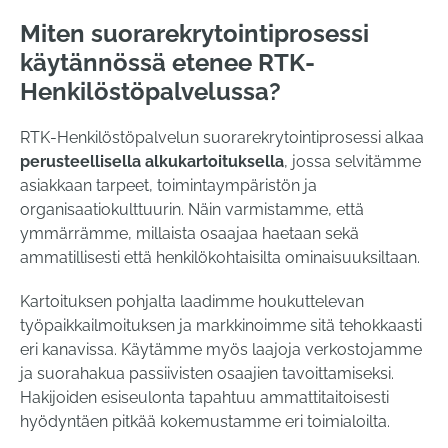
Miten suorarekrytointiprosessi
käytännössä etenee RTK-
Henkilöstöpalvelussa?
RTK-Henkilöstöpalvelun suorarekrytointiprosessi alkaa
perusteellisella alkukartoituksella
, jossa selvitämme
asiakkaan tarpeet, toimintaympäristön ja
organisaatiokulttuurin. Näin varmistamme, että
ymmärrämme, millaista osaajaa haetaan sekä
ammatillisesti että henkilökohtaisilta ominaisuuksiltaan.
Kartoituksen pohjalta laadimme houkuttelevan
työpaikkailmoituksen ja markkinoimme sitä tehokkaasti
eri kanavissa. Käytämme myös laajoja verkostojamme
ja suorahakua passiivisten osaajien tavoittamiseksi.
Hakijoiden esiseulonta tapahtuu ammattitaitoisesti
hyödyntäen pitkää kokemustamme eri toimialoilta.