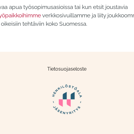
evaa apua työsopimusasioissa tai kun etsit joustavia
työpaikkoihimme
verkkosivuillamme ja liity joukkoom
oikeisiin tehtäviin koko Suomessa.
Tietosuojaseloste