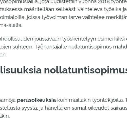
ösopimuslailla, jota uudistettiin vuonna 2018 työnt
imuksessa määritellään selkeästi vaihteleva työaika j
oimialoilla, joissa työvoiman tarve vaihtelee merkittä
ma-alalla.
hdollisuuden joustavaan työskentelyyn esimerkiksi o
jen suhteen. Työnantajalle nollatuntisopimus mahdo
an.
llisuuksia nollatuntisopimu
 samoja
perusoikeuksia
kuin muillakin työntekijöillä. 
stellusta syystä, ja hänellä on samat oikeudet sairau
akin.