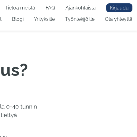
Tietoa meistä
FAQ
Ajankohtaista
Kirjaudu
t
Blogi
Yrityksille
Työntekijöille
Ota yhteyttä
mus?
lla 0-40 tunnin
tiettyä