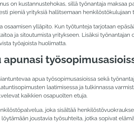
mus on kustannustehokas, sillä työnantaja maksaa p
isesti pieniä yrityksiä hallitsemaan henkilöstökuluja
 osaamisen ylläpito. Kun työtunteja tarjotaan epäsään
taitoa ja sitoutumista yritykseen. Lisäksi työnantajan
ista työajoista huolimatta.
 apunasi työsopimusasiois
ntuntevaa apua työsopimusasioissa sekä työnantaji
latuntisopimusten laatimisessa ja tulkinnassa varmist
velevat kaikkien osapuolten etuja.
nkilöstöpalvelua, joka sisältää henkilöstövuokrauksen
öytämään joustavia työsuhteita, jotka sopivat elämä