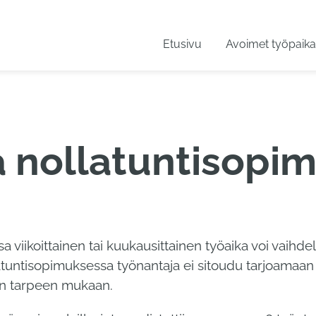
Etusivu
Avoimet työpaika
a nollatuntisopi
viikoittainen tai kuukausittainen työaika voi vaihde
untisopimuksessa työnantaja ei sitoudu tarjoamaan 
hin tarpeen mukaan.