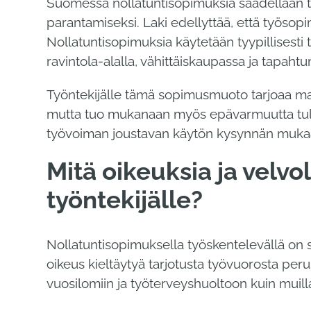
Suomessa nollatuntisopimuksia säädellään ty
parantamiseksi. Laki edellyttää, että työsop
Nollatuntisopimuksia käytetään tyypillisesti t
ravintola-alalla, vähittäiskaupassa ja tapahtu
Työntekijälle tämä sopimusmuoto tarjoaa ma
mutta tuo mukanaan myös epävarmuutta tulo
työvoiman joustavan käytön kysynnän muka
Mitä oikeuksia ja velvo
työntekijälle?
Nollatuntisopimuksella työskentelevällä on
oikeus kieltäytyä tarjotusta työvuorosta peru
vuosilomiin ja työterveyshuoltoon kuin muill