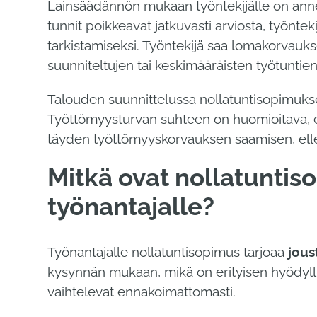
Lainsäädännön mukaan työntekijälle on annet
tunnit poikkeavat jatkuvasti arviosta, työnt
tarkistamiseksi. Työntekijä saa lomakorvauks
suunniteltujen tai keskimääräisten työtunti
Talouden suunnittelussa nollatuntisopimukse
Työttömyysturvan suhteen on huomioitava, että
täyden työttömyyskorvauksen saamisen, ellei
Mitkä ovat nollatuntis
työnantajalle?
Työnantajalle nollatuntisopimus tarjoaa
jous
kysynnän mukaan, mikä on erityisen hyödyllist
vaihtelevat ennakoimattomasti.