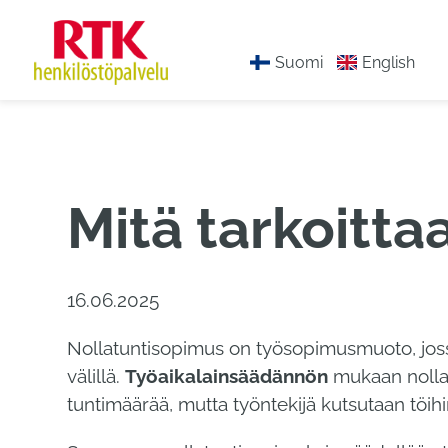
Hyppää
sisältöön
Suomi
English
Mitä tarkoitta
16.06.2025
Nollatuntisopimus on työsopimusmuoto, jossa 
välillä.
Työaikalainsäädännön
mukaan nollat
tuntimäärää, mutta työntekijä kutsutaan töi