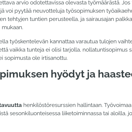
tava arvio odotettavissa olevasta työmäärästä. Jos
ekijä voi pyytää neuvotteluja työsopimuksen työaikae
en tehtyjen tuntien perusteella, ja sairausajan palk
en mukaan.
lla työskentelevän kannattaa varautua tulojen vaiht
 vaikka tunteja ei olisi tarjolla, nollatuntisopimus 
 sopimusta ole irtisanottu.
opimuksen hyödyt ja haaste
tavuutta
henkilöstöresurssien hallintaan. Työvoimaa
ä sesonkiluonteisessa liiketoiminnassa tai aloilla, j