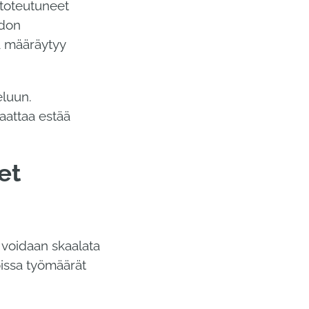
 toteutuneet
hdon
ka määräytyy
eluun.
saattaa estää
et
 voidaan skaalata
oissa työmäärät