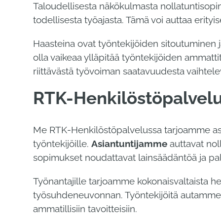
Taloudellisesta näkökulmasta nollatuntisopi
todellisesta työajasta. Tämä voi auttaa erity
Haasteina ovat työntekijöiden sitoutuminen ja
olla vaikeaa ylläpitää työntekijöiden ammatti
riittävästä työvoiman saatavuudesta vaihtelev
RTK-Henkilöstöpalvelu
Me RTK-Henkilöstöpalvelussa tarjoamme asia
työntekijöille.
Asiantuntijamme
auttavat nol
sopimukset noudattavat lainsäädäntöä ja pal
Työnantajille tarjoamme kokonaisvaltaista he
työsuhdeneuvonnan. Työntekijöitä autamme l
ammatillisiin tavoitteisiin.