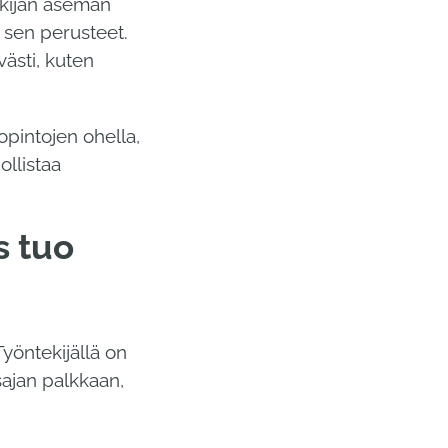
ekijän aseman
a sen perusteet.
västi, kuten
pintojen ohella,
llistaa
s tuo
Työntekijällä on
sajan palkkaan,