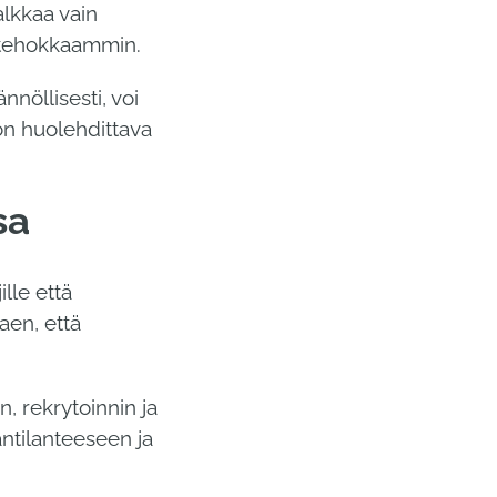
alkkaa vain
an tehokkaammin.
nöllisesti, voi
 on huolehdittava
sa
lle että
aen, että
, rekrytoinnin ja
ntilanteeseen ja