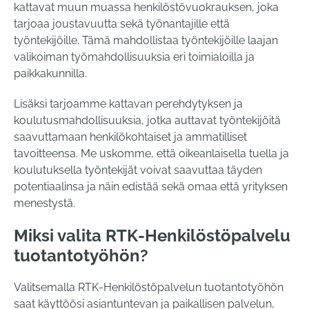
kattavat muun muassa henkilöstövuokrauksen, joka
tarjoaa joustavuutta sekä työnantajille että
työntekijöille. Tämä mahdollistaa työntekijöille laajan
valikoiman työmahdollisuuksia eri toimialoilla ja
paikkakunnilla.
Lisäksi tarjoamme kattavan perehdytyksen ja
koulutusmahdollisuuksia, jotka auttavat työntekijöitä
saavuttamaan henkilökohtaiset ja ammatilliset
tavoitteensa. Me uskomme, että oikeanlaisella tuella ja
koulutuksella työntekijät voivat saavuttaa täyden
potentiaalinsa ja näin edistää sekä omaa että yrityksen
menestystä.
Miksi valita RTK-Henkilöstöpalvelu
tuotantotyöhön?
Valitsemalla RTK-Henkilöstöpalvelun tuotantotyöhön
saat käyttöösi asiantuntevan ja paikallisen palvelun,