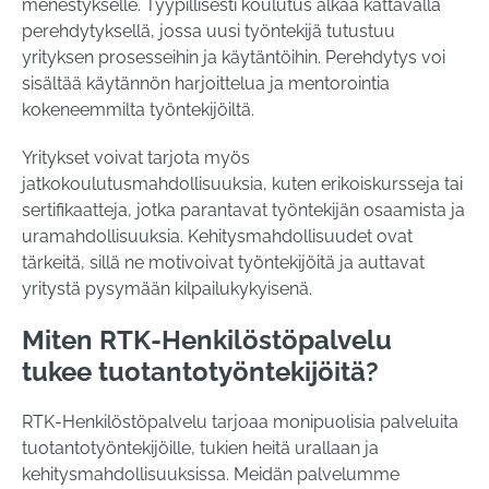
menestykselle. Tyypillisesti koulutus alkaa kattavalla
perehdytyksellä, jossa uusi työntekijä tutustuu
yrityksen prosesseihin ja käytäntöihin. Perehdytys voi
sisältää käytännön harjoittelua ja mentorointia
kokeneemmilta työntekijöiltä.
Yritykset voivat tarjota myös
jatkokoulutusmahdollisuuksia, kuten erikoiskursseja tai
sertifikaatteja, jotka parantavat työntekijän osaamista ja
uramahdollisuuksia. Kehitysmahdollisuudet ovat
tärkeitä, sillä ne motivoivat työntekijöitä ja auttavat
yritystä pysymään kilpailukykyisenä.
Miten RTK-Henkilöstöpalvelu
tukee tuotantotyöntekijöitä?
RTK-Henkilöstöpalvelu tarjoaa monipuolisia palveluita
tuotantotyöntekijöille, tukien heitä urallaan ja
kehitysmahdollisuuksissa. Meidän palvelumme