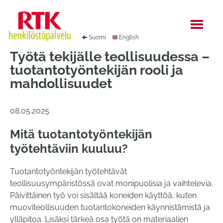
Hyppää
sisältöön
Suomi
English
Työtä tekijälle teollisuudessa –
tuotantotyöntekijän rooli ja
mahdollisuudet
08.05.2025
Mitä tuotantotyöntekijän
työtehtäviin kuuluu?
Tuotantotyöntekijän työtehtävät
teollisuusympäristössä ovat monipuolisia ja vaihtelevia.
Päivittäinen työ voi sisältää koneiden käyttöä, kuten
muoviteollisuuden tuotantokoneiden käynnistämistä ja
ylläpitoa. Lisäksi tärkeä osa työtä on materiaalien