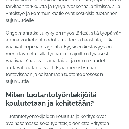
tarvitaan tarkkuutta ja kykyä työskennellä tiimissä, sillä
yhteistyö ja kommunikaatio ovat keskeisiä tuotannon
sujuvuudelle.
Ongelmanratkaisukyky on myös tärkeä, sillä työpäivän
aikana voi kohdata odottamattomia haasteita, jotka
vaativat nopeaa reagointia. Fyysinen kestävyys on
merkittävä etu, sillä työ voi olla ajoittain fyysisesti
vaativaa. Yhdessä nämä taidot ja ominaisuudet
auttavat tuotantotyöntekijää menestymään
tehtävissään ja edistämään tuotantoprosessin
sujuvuutta.
Miten tuotantotyöntekijöitä
koulutetaan ja kehitetään?
Tuotantotyöntekijöiden koulutus ja kehitys ovat
avainasemassa sekä työntekijöiden että yritysten