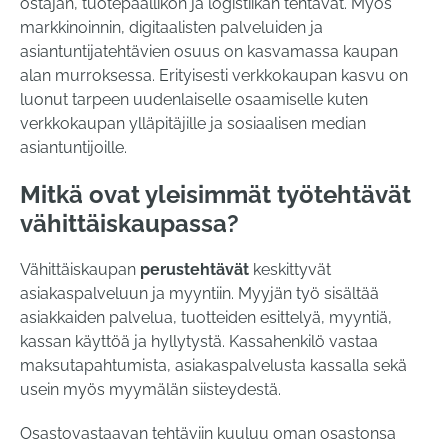
ostajan, tuotepäällikön ja logistiikan tehtävät. Myös
markkinoinnin, digitaalisten palveluiden ja
asiantuntijatehtävien osuus on kasvamassa kaupan
alan murroksessa. Erityisesti verkkokaupan kasvu on
luonut tarpeen uudenlaiselle osaamiselle kuten
verkkokaupan ylläpitäjille ja sosiaalisen median
asiantuntijoille.
Mitkä ovat yleisimmät työtehtävät
vähittäiskaupassa?
Vähittäiskaupan
perustehtävät
keskittyvät
asiakaspalveluun ja myyntiin. Myyjän työ sisältää
asiakkaiden palvelua, tuotteiden esittelyä, myyntiä,
kassan käyttöä ja hyllytystä. Kassahenkilö vastaa
maksutapahtumista, asiakaspalvelusta kassalla sekä
usein myös myymälän siisteydestä.
Osastovastaavan tehtäviin kuuluu oman osastonsa