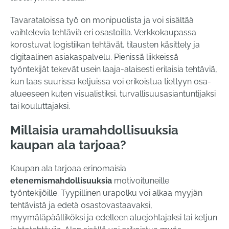
Tavarataloissa työ on monipuolista ja voi sisältää
vaihtelevia tehtäviä eri osastoilla. Verkkokaupassa
korostuvat logistiikan tehtävät, tilausten käsittely ja
digitaalinen asiakaspalvelu. Pienissä liikkeissä
työntekijät tekevät usein laaja-alaisesti erilaisia tehtäviä,
kun taas suurissa ketjuissa voi erikoistua tiettyyn osa-
alueeseen kuten visualistiksi, turvallisuusasiantuntijaksi
tai kouluttajaksi.
Millaisia uramahdollisuuksia
kaupan ala tarjoaa?
Kaupan ala tarjoaa erinomaisia
etenemismahdollisuuksia
motivoituneille
työntekijöille. Tyypillinen urapolku voi alkaa myyjän
tehtävistä ja edetä osastovastaavaksi,
myymäläpäälliköksi ja edelleen aluejohtajaksi tai ketjun