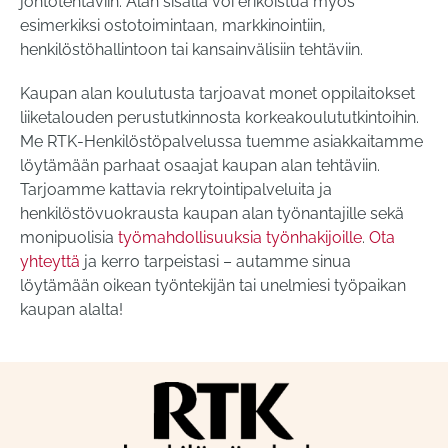
johtotehtäviin. Alan sisällä voi erikoistua myös
esimerkiksi ostotoimintaan, markkinointiin,
henkilöstöhallintoon tai kansainvälisiin tehtäviin.
Kaupan alan koulutusta tarjoavat monet oppilaitokset
liiketalouden perustutkinnosta korkeakoulututkintoihin.
Me RTK-Henkilöstöpalvelussa tuemme asiakkaitamme
löytämään parhaat osaajat kaupan alan tehtäviin.
Tarjoamme kattavia rekrytointipalveluita ja
henkilöstövuokrausta kaupan alan työnantajille sekä
monipuolisia
työmahdollisuuksia työnhakijoille
.
Ota
yhteyttä
ja kerro tarpeistasi – autamme sinua
löytämään oikean työntekijän tai unelmiesi työpaikan
kaupan alalta!