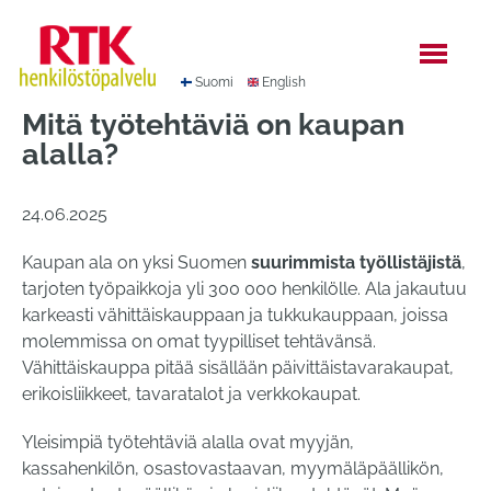
Hyppää
sisältöön
Suomi
English
Mitä työtehtäviä on kaupan
alalla?
24.06.2025
Kaupan ala on yksi Suomen
suurimmista työllistäjistä
,
tarjoten työpaikkoja yli 300 000 henkilölle. Ala jakautuu
karkeasti vähittäiskauppaan ja tukkukauppaan, joissa
molemmissa on omat tyypilliset tehtävänsä.
Vähittäiskauppa pitää sisällään päivittäistavarakaupat,
erikoisliikkeet, tavaratalot ja verkkokaupat.
Yleisimpiä työtehtäviä alalla ovat myyjän,
kassahenkilön, osastovastaavan, myymäläpäällikön,