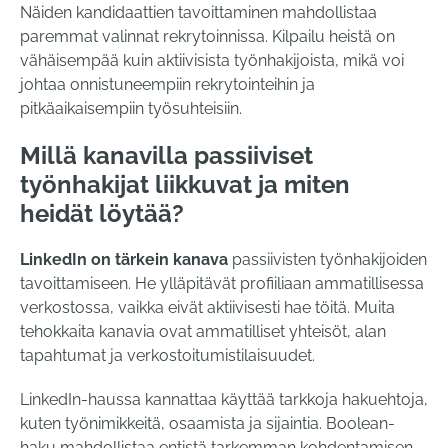
Näiden kandidaattien tavoittaminen mahdollistaa
paremmat valinnat rekrytoinnissa. Kilpailu heistä on
vähäisempää kuin aktiivisista työnhakijoista, mikä voi
johtaa onnistuneempiin rekrytointeihin ja
pitkäaikaisempiin työsuhteisiin.
Millä kanavilla passiiviset
työnhakijat liikkuvat ja miten
heidät löytää?
LinkedIn on tärkein kanava
passiivisten työnhakijoiden
tavoittamiseen. He ylläpitävät profiiliaan ammatillisessa
verkostossa, vaikka eivät aktiivisesti hae töitä. Muita
tehokkaita kanavia ovat ammatilliset yhteisöt, alan
tapahtumat ja verkostoitumistilaisuudet.
LinkedIn-haussa kannattaa käyttää tarkkoja hakuehtoja,
kuten työnimikkeitä, osaamista ja sijaintia. Boolean-
haku mahdollistaa entistä tarkemman kohdentamisen.