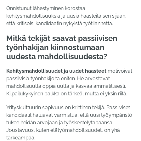
Onnistunut lähestyminen korostaa
kehitysmahdollisuuksia ja uusia haasteita sen sijaan,
että kritisoisi kandidaatin nykyistä työtilannetta.
Mitkä tekijät saavat passiivisen
työnhakijan kiinnostumaan
uudesta mahdollisuudesta?
Kehitysmahdollisuudet ja uudet haasteet
motivoivat
passiivisia työnhakijoita eniten. He arvostavat
mahdollisuutta oppia uutta ja kasvaa ammatillisesti.
Kilpailukykyinen palkka on tärkeä, mutta ei yksin riitä.
Yrityskulttuurin sopivuus on kriittinen tekijä. Passiiviset
kandidaatit haluavat varmistua, että uusi työympäristö
tukee heidän arvojaan ja työskentelytapaansa.
Joustavuus, kuten etätyömahdollisuudet, on yhä
tärkeämpää.