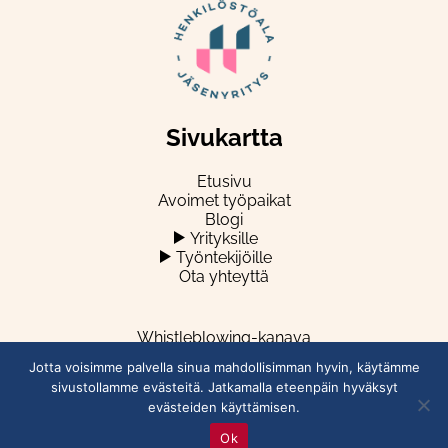
Sivukartta
Etusivu
Avoimet työpaikat
Blogi
Yrityksille
Työntekijöille
Ota yhteyttä
Whistleblowing-kanava
Jotta voisimme palvella sinua mahdollisimman hyvin, käytämme
sivustollamme evästeitä. Jatkamalla eteenpäin hyväksyt
evästeiden käyttämisen.
Ok