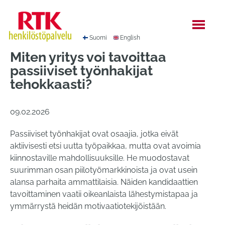
Hyppää
sisältöön
Suomi
English
Miten yritys voi tavoittaa
passiiviset työnhakijat
tehokkaasti?
09.02.2026
Passiiviset työnhakijat ovat osaajia, jotka eivät
aktiivisesti etsi uutta työpaikkaa, mutta ovat avoimia
kiinnostaville mahdollisuuksille. He muodostavat
suurimman osan piilotyömarkkinoista ja ovat usein
alansa parhaita ammattilaisia. Näiden kandidaattien
tavoittaminen vaatii oikeanlaista lähestymistapaa ja
ymmärrystä heidän motivaatiotekijöistään.