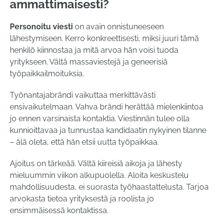
ammattimaisesti?
Personoitu viesti
on avain onnistuneeseen
lähestymiseen. Kerro konkreettisesti, miksi juuri tämä
henkilö kiinnostaa ja mitä arvoa hän voisi tuoda
yritykseen. Vältä massaviestejä ja geneerisiä
työpaikkailmoituksia.
Työnantajabrändi vaikuttaa merkittävästi
ensivaikutelmaan. Vahva brändi herättää mielenkiintoa
jo ennen varsinaista kontaktia. Viestinnän tulee olla
kunnioittavaa ja tunnustaa kandidaatin nykyinen tilanne
– älä oleta, että hän etsii uutta työpaikkaa.
Ajoitus on tärkeää. Vältä kiireisiä aikoja ja lähesty
mieluummin viikon alkupuolella. Aloita keskustelu
mahdollisuudesta, ei suorasta työhaastattelusta. Tarjoa
arvokasta tietoa yrityksestä ja roolista jo
ensimmäisessä kontaktissa.