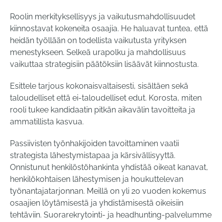
Roolin merkityksellisyys ja vaikutusmahdollisuudet
kiinnostavat kokeneita osaajia. He haluavat tuntea, että
heidän työllään on todellista vaikutusta yrityksen
menestykseen. Selkeä urapolku ja mahdollisuus
vaikuttaa strategisiin päätöksiin lisäävät kiinnostusta.
Esittele tarjous kokonaisvaltaisesti, sisältäen sekä
taloudelliset että ei-taloudelliset edut. Korosta, miten
rooli tukee kandidaatin pitkän aikavälin tavoitteita ja
ammatillista kasvua.
Passiivisten työnhakijoiden tavoittaminen vaatii
strategista lähestymistapaa ja kärsivällisyyttä.
Onnistunut henkilöstöhankinta yhdistää oikeat kanavat,
henkilökohtaisen lähestymisen ja houkuttelevan
työnantajatarjonnan. Meillä on yli 20 vuoden kokemus
osaajien löytämisestä ja yhdistämisestä oikeisiin
tehtäviin. Suorarekrytointi- ja headhunting-palvelumme