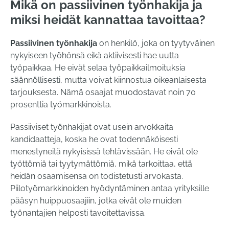
Mikä on passiivinen työnhakija ja
miksi heidät kannattaa tavoittaa?
Passiivinen työnhakija
on henkilö, joka on tyytyväinen
nykyiseen työhönsä eikä aktiivisesti hae uutta
työpaikkaa. He eivät selaa työpaikkailmoituksia
säännöllisesti, mutta voivat kiinnostua oikeanlaisesta
tarjouksesta. Nämä osaajat muodostavat noin 70
prosenttia työmarkkinoista.
Passiiviset työnhakijat ovat usein arvokkaita
kandidaatteja, koska he ovat todennäköisesti
menestyneitä nykyisissä tehtävissään. He eivät ole
työttömiä tai tyytymättömiä, mikä tarkoittaa, että
heidän osaamisensa on todistetusti arvokasta.
Piilotyömarkkinoiden hyödyntäminen antaa yrityksille
pääsyn huippuosaajiin, jotka eivät ole muiden
työnantajien helposti tavoitettavissa.