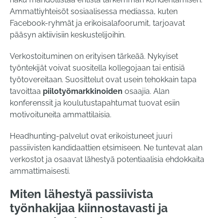
Ammattiyhteisöt sosiaalisessa mediassa, kuten
Facebook-ryhmät ja erikoisalafoorumit, tarjoavat
pääsyn aktiivisiin keskustelijoihin.
Verkostoituminen on erityisen tärkeää. Nykyiset
työntekijät voivat suositella kollegojaan tai entisiä
työtovereitaan. Suosittelut ovat usein tehokkain tapa
tavoittaa
piilotyömarkkinoiden
osaajia. Alan
konferenssit ja koulutustapahtumat tuovat esiin
motivoituneita ammattilaisia.
Headhunting-palvelut ovat erikoistuneet juuri
passiivisten kandidaattien etsimiseen. Ne tuntevat alan
verkostot ja osaavat lähestyä potentiaalisia ehdokkaita
ammattimaisesti.
Miten lähestyä passiivista
työnhakijaa kiinnostavasti ja