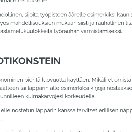
malle rasitukselle.
llinen, sijoita työpisteen äärelle esimerkiksi kaunis
 myös mahdollisuuksien mukaan siisti ja rauhallinen til
vastamelukuulokkeita työrauhan varmistamiseksi.
KOTIKONSTEIN
nominen pientä luovuutta käyttäen. Mikäli et omist
äätteen tai läppärin alle esimerkiksi kirjoja nostaakse
unnilleen kulmakarvojesi korkeudella.
elle nostetun läppärin kanssa tarvitset erillisen näp
.