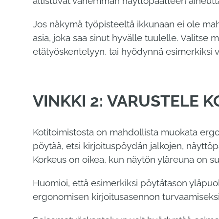
altistuvat vähemmän näyttöpäätteen aiheutta
Jos näkymä työpisteeltä ikkunaan ei ole mahdo
asia, joka saa sinut hyvälle tuulelle. Valitse
etätyöskentelyyn, tai hyödynnä esimerkiksi 
VINKKI 2: VARUSTELE 
Kotitoimistosta on mahdollista muokata ergo
pöytää, etsi kirjoituspöydän jalkojen, näyttöp
Korkeus on oikea, kun näytön yläreuna on su
Huomioi, että esimerkiksi pöytätason yläpuol
ergonomisen kirjoitusasennon turvaamiseksi