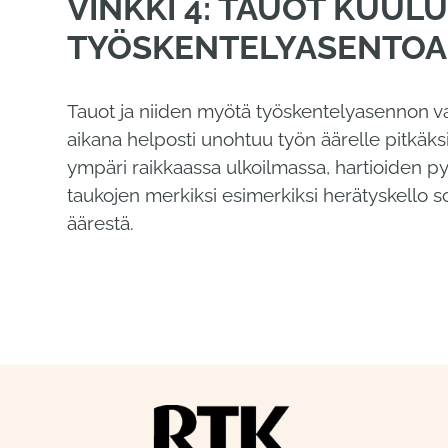
VINKKI 4: TAUOT KUUL
TYÖSKENTELYASENTOA
Tauot ja niiden myötä työskentelyasennon va
aikana helposti unohtuu työn äärelle pitkäks
ympäri raikkaassa ulkoilmassa, hartioiden pyör
taukojen merkiksi esimerkiksi herätyskello s
äärestä.