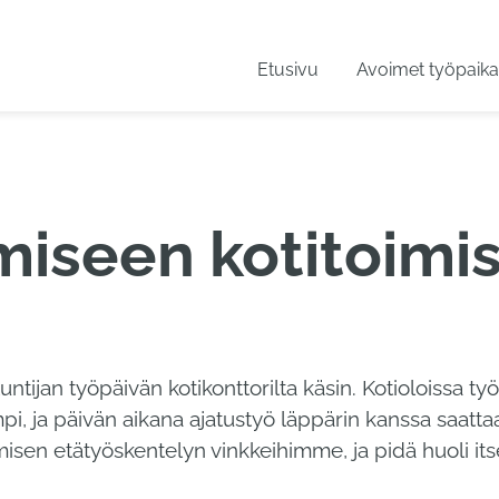
Etusivu
Avoimet työpaika
miseen kotitoimi
tijan työpäivän kotikonttorilta käsin. Kotioloissa ty
pi, ja päivän aikana ajatustyö läppärin kanssa saatta
sen etätyöskentelyn vinkkeihimme, ja pidä huoli its