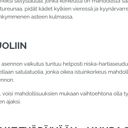
ksi silityslautaa, jonka korkeutta on mahdollista sä
tureunaa, pidät kädet kylkien vieressä ja kyynärvarre
ksänkymmenen asteen kulmassa.
UOLIIN
asennon vaikutus tuntuu helposti niska-hartiaseudu
llaan satulatuolia, jonka oikea istuinkorkeus mahdoll
ennon.
a, voisi mahdollisuuksien mukaan vaihtoehtona olla ty
n ajaksi.