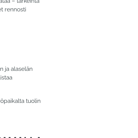
ätää – tärkeintä
t rennosti
n ja alaselän
istaa
öpaikalta tuolin