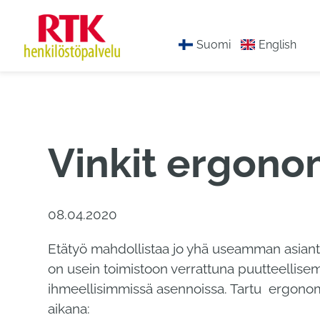
Hyppää
sisältöön
Suomi
English
Vinkit ergono
08.04.2020
Etätyö mahdollistaa jo yhä useamman asiantun
on usein toimistoon verrattuna puutteellisem
ihmeellisimmissä asennoissa. Tartu ergonomi
aikana: