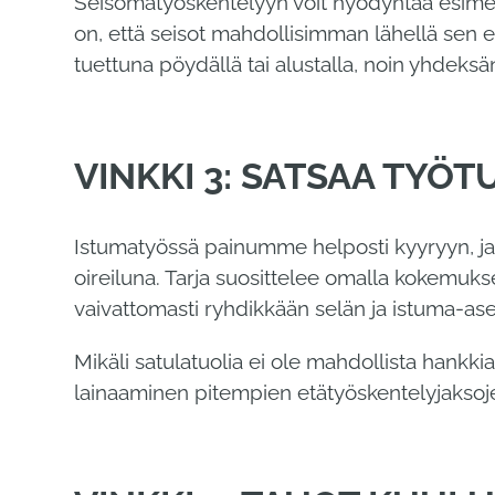
Seisomatyöskentelyyn voit hyödyntää esimerki
on, että seisot mahdollisimman lähellä sen e
tuettuna pöydällä tai alustalla, noin yhde
VINKKI 3: SATSAA TYÖT
Istumatyössä painumme helposti kyyryyn, ja 
oireiluna. Tarja suosittelee omalla kokemukse
vaivattomasti ryhdikkään selän ja istuma-as
Mikäli satulatuolia ei ole mahdollista hankki
lainaaminen pitempien etätyöskentelyjaksoje