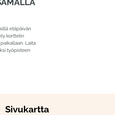
 SAMALLA
illä etäpäivän
ly korttelin
 paikallaan. Laita
ksi työpisteen
Sivukartta