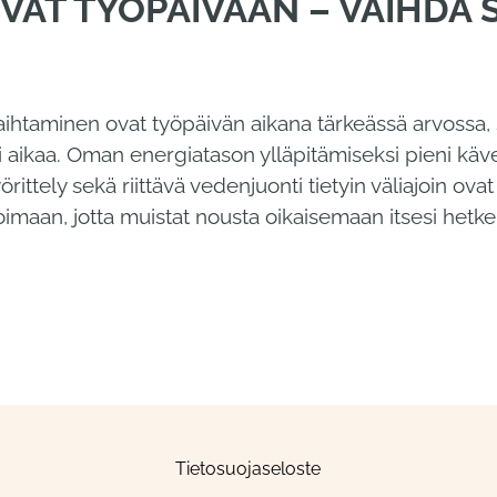
UVAT TYÖPÄIVÄÄN – VAIHDA
ihtaminen ovat työpäivän aikana tärkeässä arvossa, s
i aikaa. Oman energiatason ylläpitämiseksi pieni käve
ittely sekä riittävä vedenjuonti tietyin väliajoin ovat
oimaan, jotta muistat nousta oikaisemaan itsesi hetke
Tietosuojaseloste