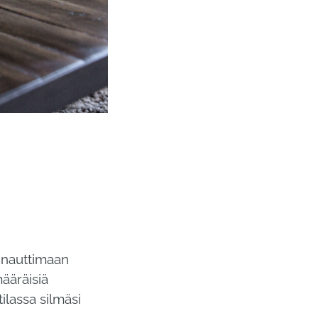
t nauttimaan
ääräisiä
ilassa silmäsi