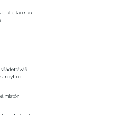
 taulu, tai muu
a
a säädettävää
si näyttöä.
päimistön