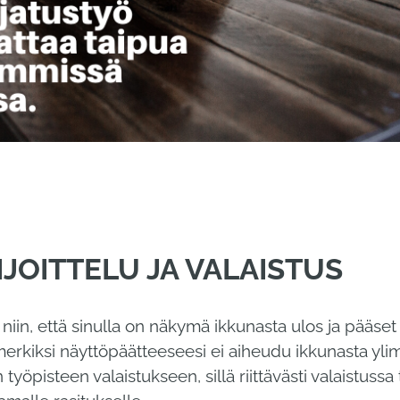
SIJOITTELU JA VALAISTUS
niin, että sinulla on näkymä ikkunasta ulos ja pääse
merkiksi näyttöpäätteeseesi ei aiheudu ikkunasta ylim
öpisteen valaistukseen, sillä riittävästi valaistussa t