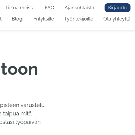
Tietoa meistä
FAQ
Ajankohtaista
Kirjaudu
t
Blogi
Yrityksille
Työntekijöille
Ota yhteyttä
stoon
öpisteen varustelu
a taipua mitä
estäsi työpäivän