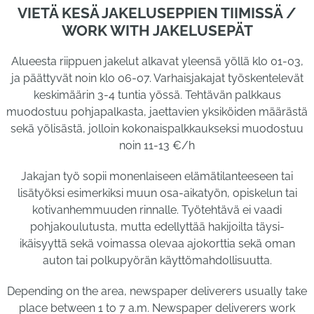
VIETÄ KESÄ JAKELUSEPPIEN TIIMISSÄ /
WORK WITH JAKELUSEPÄT
Alueesta riippuen jakelut alkavat yleensä yöllä klo 01-03,
ja päättyvät noin klo 06-07. Varhaisjakajat työskentelevät
keskimäärin 3-4 tuntia yössä. Tehtävän palkkaus
muodostuu pohjapalkasta, jaettavien yksiköiden määrästä
sekä yölisästä, jolloin kokonaispalkkaukseksi muodostuu
noin 11-13 €/h
Jakajan työ sopii monenlaiseen elämätilanteeseen tai
lisätyöksi esimerkiksi muun osa-aikatyön, opiskelun tai
kotivanhemmuuden rinnalle. Työtehtävä ei vaadi
pohjakoulutusta, mutta edellyttää hakijoilta täysi-
ikäisyyttä sekä voimassa olevaa ajokorttia sekä oman
auton tai polkupyörän käyttömahdollisuutta.
Depending on the area, newspaper deliverers usually take
place between 1 to 7 a.m. Newspaper deliverers work