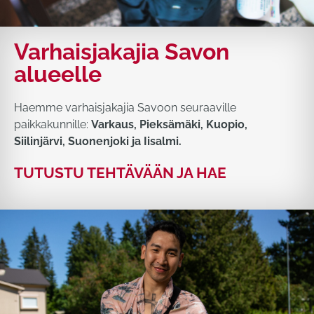
Varhaisjakajia Savon
alueelle
Haemme varhaisjakajia Savoon seuraaville
paikkakunnille:
Varkaus, Pieksämäki, Kuopio,
Siilinjärvi, Suonenjoki ja Iisalmi.
TUTUSTU TEHTÄVÄÄN JA HAE