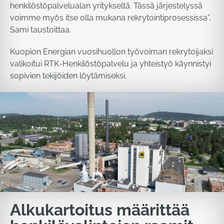
henkilöstöpalvelualan yritykseltä. Tässä järjestelyssä
voimme myös itse olla mukana rekrytointiprosessissa”,
Sami taustoittaa.
Kuopion Energian vuosihuollon työvoiman rekrytoijaksi
valikoitui RTK-Henkilöstöpalvelu ja yhteistyö käynnistyi
sopivien tekijöiden löytämiseksi.
Alkukartoitus määrittää