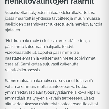
henkilövalintojen raamit
Vuosihuollon tekijöiden hakua edelsi alkukartoitus,
jossa määritettiin yhdessä tavoitteet ja muun muassa
hakijoiden osaamisvaatimukset tulevia henkilövalintoja
ajatellen.
”Heti kun hakemuksia tuli, saimme siitä tiedon ja
pääsimme katsomaan hakijoille tehdyt
videohaastattelut. Lopuksi pääsimme itse
haastattelemaan ja valitsemaan meille sopivimmat
osaajat”, Sami kertaa sujuvasti kulkenutta
rekrytointiprosessia.
Samin mukaan hakemuksia olisi saanut tulla vielä
vähän enemmän, mutta tilanteeseen vaikuttaa
ymmärrettävästi alan työllisyystilanne ja kova kilpailu
ammattilaisista lyhyen aikavälin tarpeeseen. Lisäksi
alkukartoituksessa määritetyt vaateet osaajille olivat