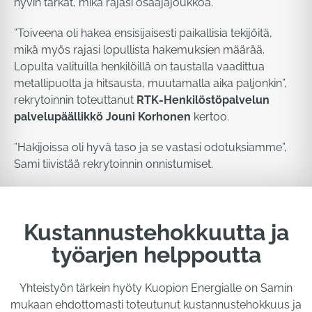
hyvin tarkat, mikä rajasi osaajajoukkoa.
”Toiveena oli hakea ensisijaisesti paikallisia tekijöitä,
mikä myös rajasi lopullista hakemuksien määrää.
Lopulta valituilla henkilöillä on taustalla vaadittua
metallipuolta ja hitsausta, muutamalla aika paljonkin”,
rekrytoinnin toteuttanut
RTK-Henkilöstöpalvelun
palvelupäällikkö Jouni Korhonen
kertoo.
”Hakijoissa oli hyvä taso ja se vastasi odotuksiamme”,
Sami tiivistää rekrytoinnin onnistumiset.
Kustannustehokkuutta ja
työarjen helppoutta
Yhteistyön tärkein hyöty Kuopion Energialle on Samin
mukaan ehdottomasti toteutunut kustannustehokkuus ja