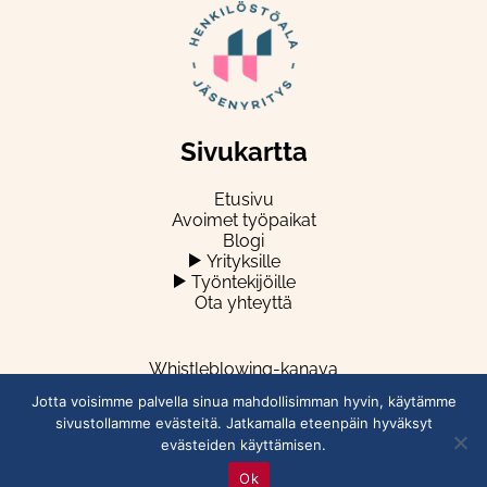
Sivukartta
Etusivu
Avoimet työpaikat
Blogi
Yrityksille
Työntekijöille
Ota yhteyttä
Whistleblowing-kanava
Jotta voisimme palvella sinua mahdollisimman hyvin, käytämme
sivustollamme evästeitä. Jatkamalla eteenpäin hyväksyt
evästeiden käyttämisen.
Ok