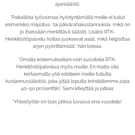
ajansäästö.
”Paikallista työvoimaa hyödyntämällä meille ei tullut
esimerkiksi majoitus- tai päivärahakustannuksia, mikä on
jo itsessään merkittävä säästö. Lisäksi RTK-
Henkilöstöpalvelu hoitaa juoksevat asiat, mikä helpottaa
arjen pyörittämistä”, hän toteaa.
”Omalla kokemuksellani voin suositella RTK-
Henkilöstöpalvelua myös muille. En malta olla
kertaamatta yhä edelleen meille tullutta
kustannussäästöä, joka yltää lopulta kohdallemme jopa
40–50 prosenttiin”, Sami kiteyttää ja jatkaa:
”Yhteistyölle on taas jatkoa luvassa ensi vuodelle.”