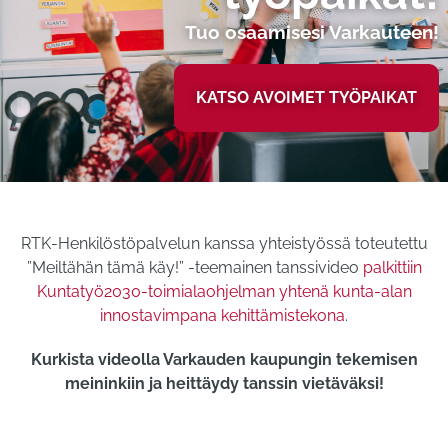
Tuo osaamisesi Varkauteen!
KATSO AVOIMET TYÖPAIKAT
RTK-Henkilöstöpalvelun kanssa yhteistyössä toteutettu
”Meiltähän tämä käy!” -teemainen tanssivideo
palkittiin
Kuntatyö2030-toimialaohjelman yhtenä kunta-alan
innostavimpana kehittämistekona
.
Kurkista videolla Varkauden kaupungin tekemisen
meininkiin ja heittäydy tanssin vietäväksi!