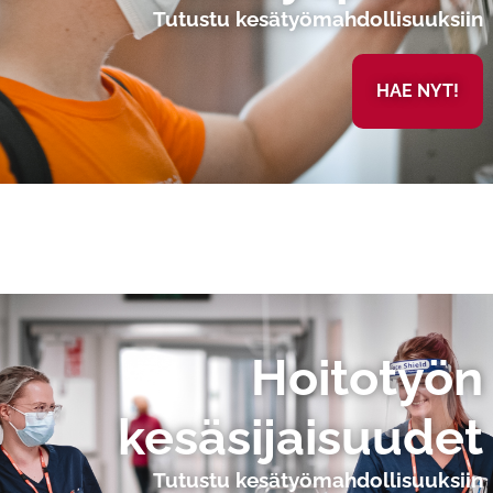
Tutustu kesätyömahdollisuuksiin
HAE NYT!
Hoitotyön
kesäsijaisuudet
Tutustu kesätyömahdollisuuksiin