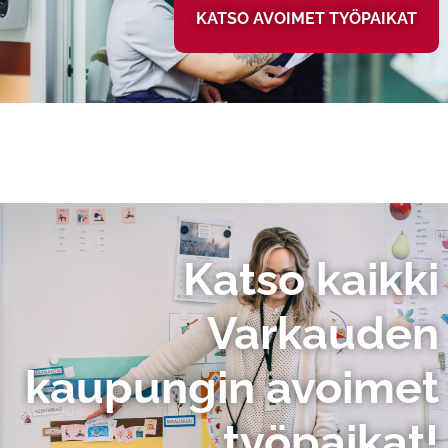
KATSO AVOIMET TYÖPAIKAT
Katso kaikki
Varkauden
kaupungin avoimet
työpaikat!