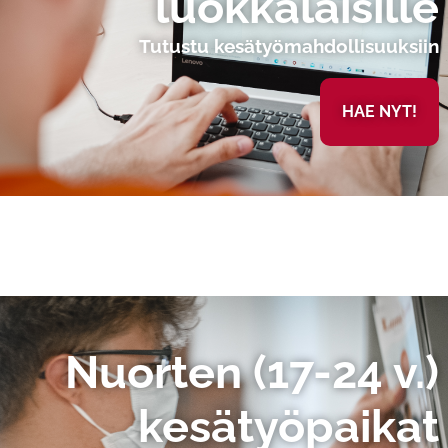
luokkalaisille
Tutustu kesätyömahdollisuuksiin
HAE NYT!
Nuorten (17-24 v.)
kesätyöpaikat