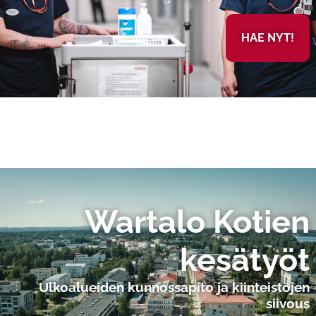
HAE NYT!
Wartalo Kotien
kesätyöt
Ulkoalueiden kunnossapito ja kiinteistöjen
siivous