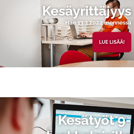
Kesäyrittäjyys
Hae 13.3.2022 mennessä
LUE LISÄÄ!
Kesätyöt 9-