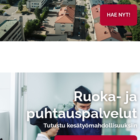
HAE NYT!
Ruoka- ja
puhtauspalvelut
Tutustu kesätyömahdollisuuksiin