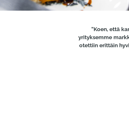
”Koen, että ka
yrityksemme markkin
otettiin erittäin h