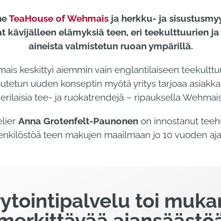
ne
TeaHouse of Wehmais
ja herkku- ja sisustus
 kävijälleen elämyksiä teen, eri teekulttuurien ja
aineista valmistetun ruoan ympärillä.
s keskittyi aiemmin vain englantilaiseen teekulttu
utetun uuden konseptin myötä yritys tarjoaa asiakkai
ilaisia tee- ja ruokatrendejä – ripauksella Wehmai
elier
Anna Grotenfelt-Paunonen
on innostanut teeh
enkilöstöä teen makujen maailmaan jo 10 vuoden aja
ytointipalvelu toi muk
merkittävää ajansäästö