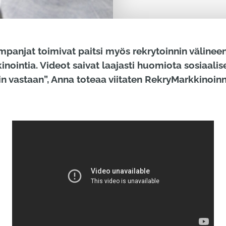
mpanjat toimivat paitsi myös rekrytoinnin väline
ointia. Videot saivat laajasti huomiota sosiaalis
yvin vastaan”, Anna toteaa viitaten RekryMarkkinoin