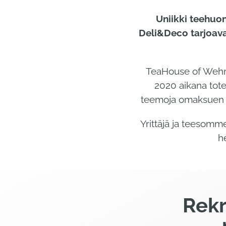
Uniikki teehuo
Deli&Deco tarjoavat
TeaHouse of Wehmai
2020 aikana tote
teemoja omaksuen er
Yrittäjä ja teesomm
h
Rekr