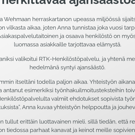
a Wehmaan herraskartanon upeassa miljöössä sijait
n vilkasta aikaa, joten Anna tunnistaa joka vuosi ta
. Asiakaspalvelutaitoinen ja osaava henkilöstö on myö
luomassa asiakkaille tarjottavaa elämystä.
iksi valikoitui RTK-Henkilöstöpalvelu, ja yhtenä me
hedelmänä syntyi ajansäästö.
emmin itseltäni todella paljon aikaa. Yhteistyön aika
ja antanut esimerkiksi työnhakuilmoitusteksteihin to
nkilöstöpalvelulta valmiit ehdotukset sopivista työnt
tuksista”, Anna kuvaa yhteistyön helppoutta ja jouhev
 tullut erittäin luottavainen mieli, sillä tiedän, että 
 on tiedossa parhaat kanavat ja keinot meille sopivie