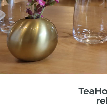
TeaHo
re