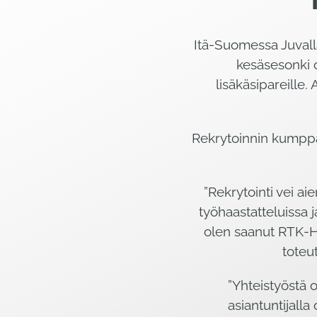
Itä-Suomessa Juvall
kesäsesonki o
lisäkäsipareille
Rekrytoinnin kumppan
”Rekrytointi vei ai
työhaastatteluissa 
olen saanut RTK-He
toteu
”Yhteistyöstä on
asiantuntijalla