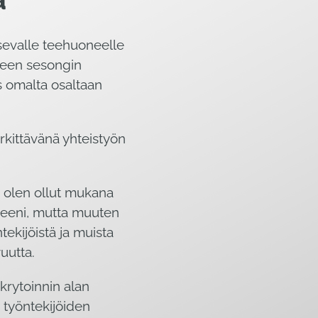
sevalle teehuoneelle
rpeen sesongin
s omalta osaltaan
rkittävänä yhteistyön
na olen ollut mukana
iveeni, mutta muuten
ekijöistä ja muista
uutta.
rekrytoinnin alan
n työntekijöiden