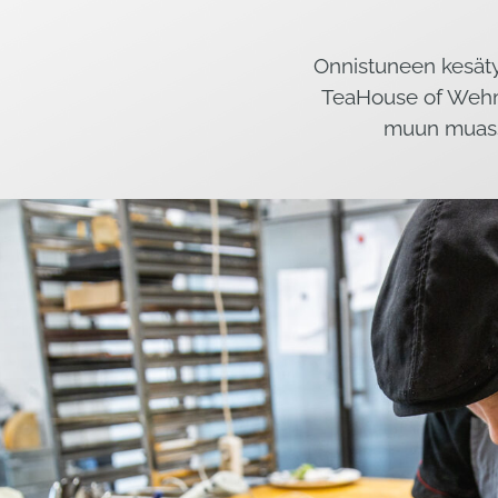
Onnistuneen kesäty
TeaHouse of Wehma
muun muassa