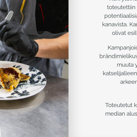
toteutettiin
potentiaalisi
kanavista. Ka
olivat esi
Kampanjoid
brändimielikuv
muuta y
katselijalle
arkeen
Toteutetut k
median alust