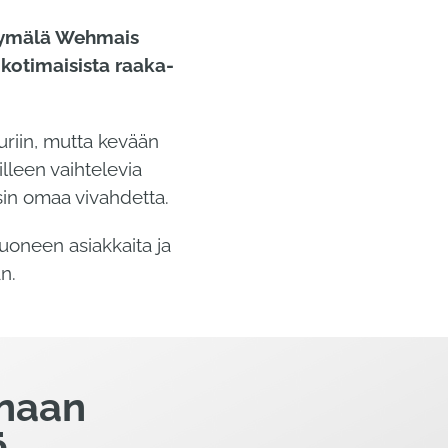
myymälä Wehmais
 kotimaisista raaka-
uriin, mutta kevään
lleen vaihtelevia
sin omaa vivahdetta.
uoneen asiakkaita ja
n.
anaan
ä