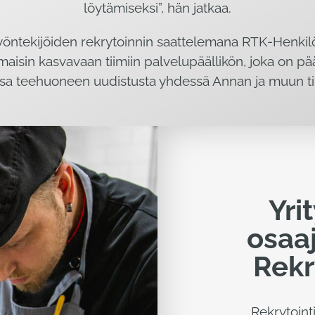
löytämiseksi”, hän jatkaa.
öntekijöiden rekrytoinnin saattelemana RTK-Henkilö
isin kasvavaan tiimiin palvelupäällikön, joka on pä
 teehuoneen uudistusta yhdessä Annan ja muun ti
Yri
osaaj
Rekr
Rekrytoint