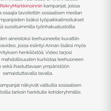
RekryMarkkinoinnin
kampanjat, joissa
a osaajia tavoitettiin sosiaalisen median
mpanjoiden lisäksi työpaikkailmoitukset
llä suosituimmilla työnhakualustoilla.
en aineistoksi teehuoneelle kuvattiin
avideo, jossa esiintyi Annan lisäksi myös
rityksen henkilöstöä. Video tarjosi
en mahdollisuuden kurkistaa teehuoneen
 sekä ihastuttavaan ympäristöön
samaistuttavalla tavalla.
ampanjat näkyivät valituilla sosiaalisen
oilla tarkoin harkitulle kohderyhmälle.