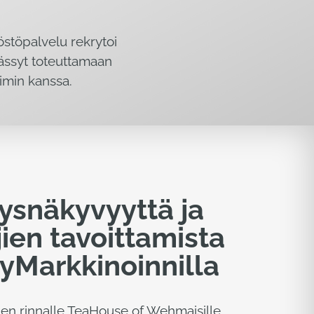
stöpalvelu rekrytoi
ässyt toteuttamaan
imin kanssa.
tysnäkyvyyttä ja
ien tavoittamista
yMarkkinoinnilla
ien rinnalle TeaHouse of Wehmaisille