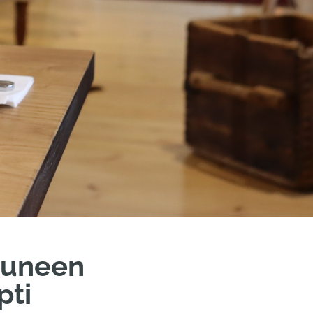
tuneen
pti